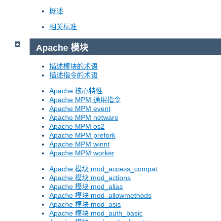
概述
相关标准
Apache 模块
描述模块的术语
描述指令的术语
Apache 核心特性
Apache MPM 通用指令
Apache MPM event
Apache MPM netware
Apache MPM os2
Apache MPM prefork
Apache MPM winnt
Apache MPM worker
Apache 模块 mod_access_compat
Apache 模块 mod_actions
Apache 模块 mod_alias
Apache 模块 mod_allowmethods
Apache 模块 mod_asis
Apache 模块 mod_auth_basic