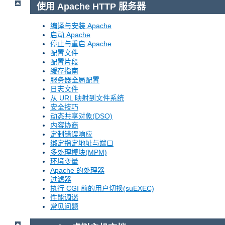
使用 Apache HTTP 服务器
编译与安装 Apache
启动 Apache
停止与重启 Apache
配置文件
配置片段
缓存指南
服务器全局配置
日志文件
从 URL 映射到文件系统
安全技巧
动态共享对象(DSO)
内容协商
定制错误响应
绑定指定地址与端口
多处理模块(MPM)
环境变量
Apache 的处理器
过滤器
执行 CGI 前的用户切换(suEXEC)
性能调谐
常见问题