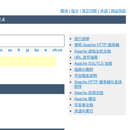
模块
|
指令
|
常见问题
|
术语
|
网站导航
.4
发行说明
使用 Apache HTTP 服务器
en
|
es
|
fr
|
ja
|
ko
|
tr
|
zh-cn
Apache 虚拟主机文档
URL 改写指南
Apache SSL/TLS 加密
指南与教程
平台相关说明
Apache HTTP 服务器与支持
程序
Apache 杂项文档
Apache 模块
开发者文档
术语与索引