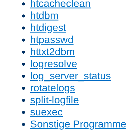
htcacheclean
htdbm
htdigest
htpasswd
httxt2dbm
logresolve
log_server_status
rotatelogs
split-logfile
suexec
Sonstige Programme