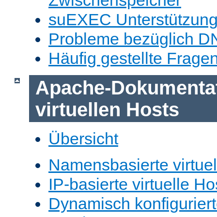
Zwischenspeicher
suEXEC Unterstützun
Probleme bezüglich D
Häufig gestellte Frage
Apache-Dokumentat
virtuellen Hosts
Übersicht
Namensbasierte virtuel
IP-basierte virtuelle Ho
Dynamisch konfiguriert