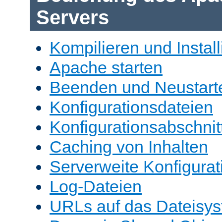
Servers
Kompilieren und Install
Apache starten
Beenden und Neustart
Konfigurationsdateien
Konfigurationsabschnit
Caching von Inhalten
Serverweite Konfigurat
Log-Dateien
URLs auf das Dateisys