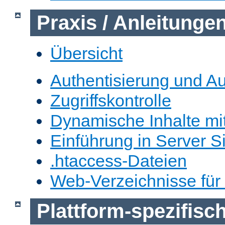
Praxis / Anleitunge
Übersicht
Authentisierung und Au
Zugriffskontrolle
Dynamische Inhalte mi
Einführung in Server S
.htaccess-Dateien
Web-Verzeichnisse für
Plattform-spezifis