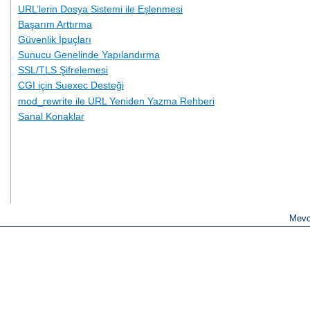
URL’lerin Dosya Sistemi ile Eşlenmesi
Başarım Arttırma
Güvenlik İpuçları
Sunucu Genelinde Yapılandırma
SSL/TLS Şifrelemesi
CGI için Suexec Desteği
mod_rewrite ile URL Yeniden Yazma Rehberi
Sanal Konaklar
Mevc