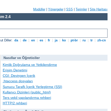
Modüller
|
Yönergeler
|
SSS
|
Terimler
|
Site Haritası
m 2.4
ut Diller:
da
|
de
|
en
|
es
|
fr
|
ja
|
ko
|
pt-br
|
ru
|
tr
|
zh-cn
Nasıllar ve Öğreticiler
Kimlik Doğrulama ve Yetkilendirme
Erişim Denetimi
CGI: Devingen İçerik
.htaccess dosyaları
Sunucu Taraflı İçerik Yerleştirme (SSI)
Kullanıcı Dizinleri (public_html)
Ters vekil yapılandırma rehberi
HTTP/2 rehberi