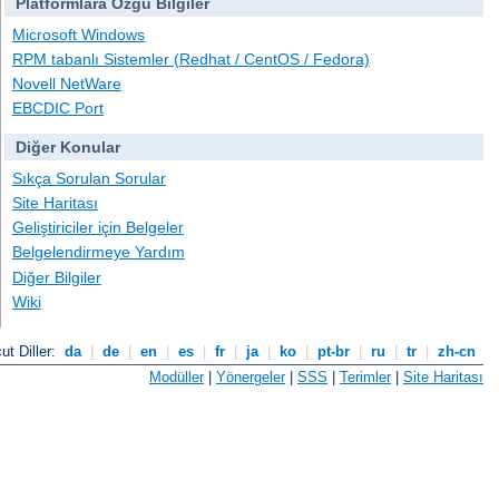
Platformlara Özgü Bilgiler
Microsoft Windows
RPM tabanlı Sistemler (Redhat / CentOS / Fedora)
Novell NetWare
EBCDIC Port
Diğer Konular
Sıkça Sorulan Sorular
Site Haritası
Geliştiriciler için Belgeler
Belgelendirmeye Yardım
Diğer Bilgiler
Wiki
ut Diller:
da
|
de
|
en
|
es
|
fr
|
ja
|
ko
|
pt-br
|
ru
|
tr
|
zh-cn
Modüller
|
Yönergeler
|
SSS
|
Terimler
|
Site Haritası