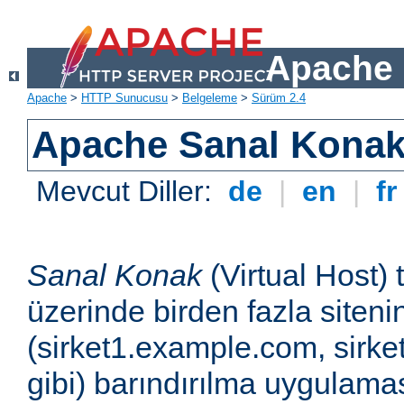
Apache 
Apache
>
HTTP Sunucusu
>
Belgeleme
>
Sürüm 2.4
Apache Sanal Konak 
Mevcut Diller:
de
|
en
|
f
Sanal Konak
(Virtual Host) 
üzerinde birden fazla siteni
(sirket1.example.com, sirk
gibi) barındırılma uygulamas