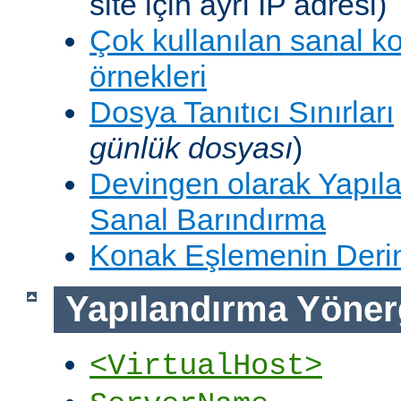
site için ayrı IP adresi)
Çok kullanılan sanal k
örnekleri
Dosya Tanıtıcı Sınırları
günlük dosyası
)
Devingen olarak Yapıla
Sanal Barındırma
Konak Eşlemenin Derin
Yapılandırma Yöner
<VirtualHost>