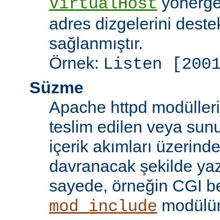
yönergel
VirtualHost
adres dizgelerini dest
sağlanmıştır.
Örnek:
Listen [200
Süzme
Apache httpd modülleri
teslim edilen veya sun
içerik akımları üzerind
davranacak şekilde yaz
sayede, örneğin CGI beti
modülü
mod_include