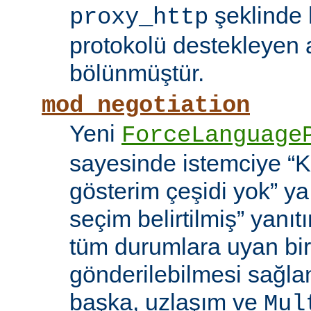
şeklinde h
proxy_http
protokolü destekleyen 
bölünmüştür.
mod_negotiation
Yeni
ForceLanguage
sayesinde istemciye “Ka
gösterim çeşidi yok” y
seçim belirtilmiş” yanı
tüm durumlara uyan bir
gönderilebilmesi sağla
başka, uzlaşım ve
Mul