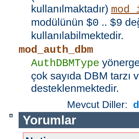
kullanılmaktadır)
mod_
modülünün
..
değ
$0
$9
kullanılabilmektedir.
mod_auth_dbm
yönerges
AuthDBMType
çok sayıda DBM tarzı v
desteklenmektedir.
Mevcut Diller:
Yorumlar