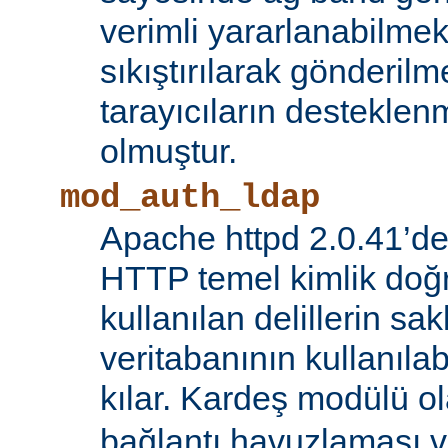
verimli yararlanabilmek 
sıkıştırılarak gönderilm
tarayıcıların destekl
olmuştur.
mod_auth_ldap
Apache httpd 2.0.41’de
HTTP temel kimlik doğ
kullanılan delillerin s
veritabanının kullanıl
kılar. Kardeş modülü o
bağlantı havuzlaması v