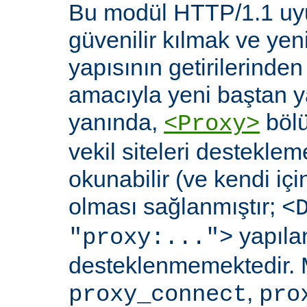
Bu modül HTTP/1.1 uyu
güvenilir kılmak ve yen
yapısının getirilerinde
amacıyla yeni baştan y
yanında,
bölü
<Proxy>
vekil siteleri destekl
okunabilir (ve kendi içi
olması sağlanmıştır;
<
yapılan
"proxy:...">
desteklenmemektedir. 
,
proxy_connect
pro