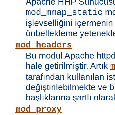
Apache HHP Sunucusu 
mo
mod_mmap_static
işlevselliğini içermeni
önbellekleme yetenekler
mod_headers
Bu modül Apache httpd
hale getirilmiştir. Artık
tarafından kullanılan is
değiştirilebilmekte ve b
başlıklarına şartlı olar
mod_proxy