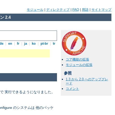
モジュール
|
ディレクティブ
|
FAQ
|
用語
|
サイトマップ
 2.4
de
|
en
|
fr
|
ja
|
ko
|
pt-br
|
tr
コア機能の拡張
モジュールの拡張
参照
1.3 から 2.0 へのアップグレ
ード
コメント
ードで 実行できるようになりました。
igure のシステムは 他のパッケ