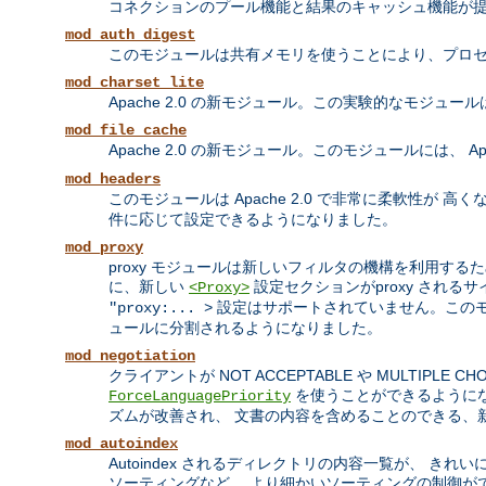
コネクションのプール機能と結果のキャッシュ機能が
mod_auth_digest
このモジュールは共有メモリを使うことにより、プロセ
mod_charset_lite
Apache 2.0 の新モジュール。この実験的なモジュ
mod_file_cache
Apache 2.0 の新モジュール。このモジュールには、 Apa
mod_headers
このモジュールは Apache 2.0 で非常に柔軟性が 高
件に応じて設定できるようになりました。
mod_proxy
proxy モジュールは新しいフィルタの機構を利用するため
に、新しい
設定セクションがproxy される
<Proxy>
設定はサポートされていません。この
"proxy:... >
ュールに分割されるようになりました。
mod_negotiation
クライアントが NOT ACCEPTABLE や MULTI
を使うことができるようになり
ForceLanguagePriority
ズムが改善され、 文書の内容を含めることのできる、
mod_autoindex
Autoindex されるディレクトリの内容一覧が、 き
ソーティングなど、 より細かいソーティングの制御が