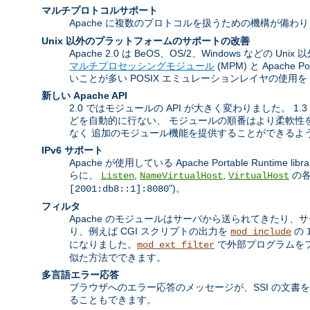
マルチプロトコルサポート
Apache に複数のプロトコルを扱うための機構が備わ
Unix 以外のプラットフォームのサポートの改善
Apache 2.0 は BeOS、OS/2、Windows 
マルチプロセッシングモジュール
(MPM) と Apach
いことが多い POSIX エミュレーションレイヤの使用
新しい Apache API
2.0 ではモジュールの API が大きく変わりました。
どを自動的に行ない、 モジュールの順番はより柔軟性を
なく 追加のモジュール機能を提供することができるよ
IPv6 サポート
Apache が使用している Apache Portable Runtim
らに、
,
,
の各
Listen
NameVirtualHost
VirtualHost
")。
[2001:db8::1]:8080
フィルタ
Apache のモジュールはサーバから送られてきたり
り、例えば CGI スクリプトの出力を
の
mod_include
になりました。
で外部プログラムをフ
mod_ext_filter
似た方法でできます。
多言語エラー応答
ブラウザへのエラー応答のメッセージが、SSI の文書
ることもできます。