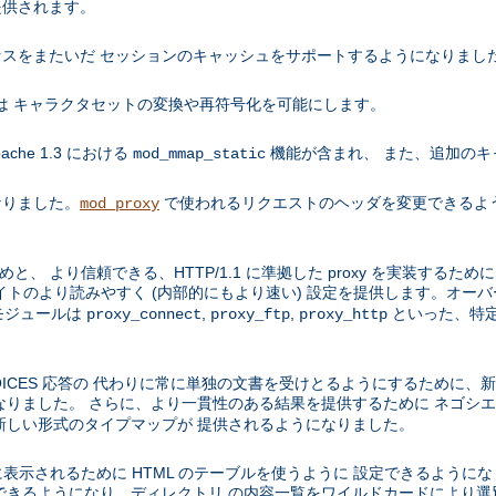
提供されます。
スをまたいだ セッションのキャッシュをサポートするようになりまし
ールは キャラクタセットの変換や再符号化を可能にします。
che 1.3 における
機能が含まれ、 また、追加のキ
mod_mmap_static
くなりました。
で使われるリクエストのヘッダを変更できるよ
mod_proxy
と、 より信頼できる、HTTP/1.1 に準拠した proxy を実装するた
サイトのより読みやすく (内部的にもより速い) 設定を提供します。オー
モジュールは
,
,
といった、特定
proxy_connect
proxy_ftp
proxy_http
PLE CHOICES 応答の 代わりに常に単独の文書を受けとるようにするため
ました。 さらに、より一貫性のある結果を提供するために ネゴシエーション
新しい形式のタイプマップが 提供されるようになりました。
れいに表示されるために HTML のテーブルを使うように 設定できるよう
できるようになり、ディレクトリ の内容一覧をワイルドカードにより