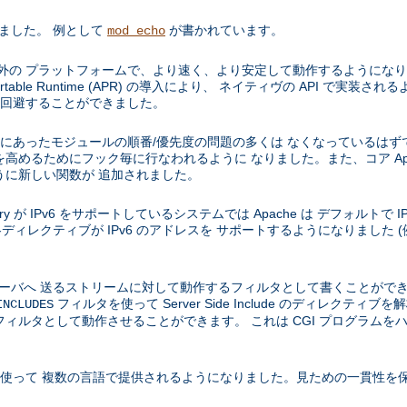
りました。 例として
が書かれています。
mod_echo
などの Unix 以外の プラットフォームで、より速く、より安定して動作するよ
e Portable Runtime (APR) の導入により、 ネイティヴの API で
を 回避することができました。
 1.3 にあったモジュールの順番/優先度の問題の多くは なくなっているはず
高めるためにフック毎に行なわれるように なりました。また、コア Apa
うに新しい関数が 追加されました。
e library が IPv6 をサポートしているシステムでは Apache は デフォルトで 
ディレクティブが IPv6 のアドレスを サポートするようになりました (
、サーバへ 送るストリームに対して動作するフィルタとして書くことがで
フィルタを使って Server Side Include のディレクテ
INCLUDES
ィルタとして動作させることができます。 これは CGI プログラムを
を使って 複数の言語で提供されるようになりました。見ための一貫性を