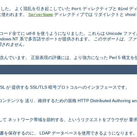
した。 よく混乱を引き起こしていた
ディレクティブと
ディ
Port
Bind
ドに使われます。
ディレクティブでは リダイレクトと vhos
ServerName
文字エンコード全てに utf-8 を使うようになりました。これらは Unicode
の Windows NT 系で多言語サポートが提供されます。
このサポートは、ファ
は適用されません。
含んでいます。 正規表現の評価には、より強力になった Perl 5 構文
nSSL が 提供する SSL/TLS 暗号プロトコルへのインタフェースです。
を 送り、維持するための規格 HTTP Distributed Authoring and V
を圧縮して ネットワーク帯域を節約する、というリクエストをブラウザが 
認証の証明書を保存するのに、 LDAP データベースを使用できるようになりま