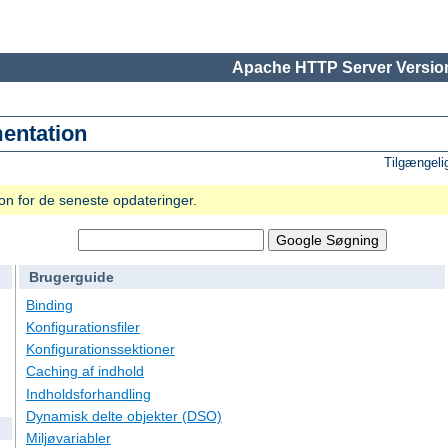
Apache HTTP Server Version
entation
Tilgængeli
n for de seneste opdateringer.
Brugerguide
Binding
Konfigurationsfiler
Konfigurationssektioner
Caching af indhold
Indholdsforhandling
Dynamisk delte objekter (DSO)
Miljøvariabler