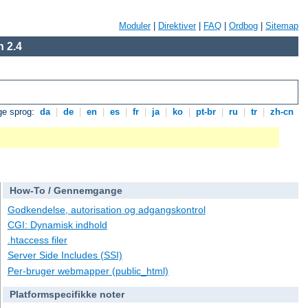
Moduler
|
Direktiver
|
FAQ
|
Ordbog
|
Sitemap
 2.4
ge sprog:
da
|
de
|
en
|
es
|
fr
|
ja
|
ko
|
pt-br
|
ru
|
tr
|
zh-cn
How-To / Gennemgange
Godkendelse, autorisation og adgangskontrol
CGI: Dynamisk indhold
.htaccess filer
Server Side Includes (SSI)
Per-bruger webmapper (public_html)
Platformspecifikke noter