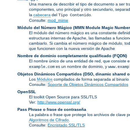
Una manera de describir el tipo de documento a ser tr
componentes, uno principal y otro secundario, separa
la
cabecera
del
.
Tipo Contenido
Consulte:
mod_mime
Módulo del Número Mágico
(
MMN Module Magic Number
El módulo del número mágico es una constante definid
estructuras internas de Apache, las llamadas a funcion
cambiarlo. Si cambia el número mágico de módulo, todo
que funcionen con la nueva versión de Apache
Nombre de dominio completamente qualificado
(FQDN)
El nombre único de una entidad de red, que consiste 
es un nombre de dominio, y
example.com
www.examp
Objetos Dinámicos Compartidos
(DSO, dinamic shared o
Los
Módulos
compilados de forma separada al binario
Consulte:
Soporte de Objetos Dinámicos Compartidos
OpenSSL
El toolkit Open Source para SSL/TLS
Ver:
http://www.openssl.org/
Pass Phrase o frase de contraseña
La palabra o frase que protege los archivos de clave p
Algoritmos de Cifrado
.
Consulte:
Encriptado SSL/TLS