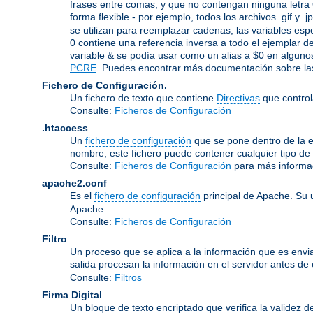
frases entre comas, y que no contengan ninguna letra 
forma flexible - por ejemplo, todos los archivos .gif y 
se utilizan para reemplazar cadenas, las variables espe
0 contiene una referencia inversa a todo el ejemplar de
variable & se podía usar como un alias a $0 en algunos
PCRE
. Puedes encontrar más documentación sobre las
Fichero de Configuración.
Un fichero de texto que contiene
Directivas
que control
Consulte:
Ficheros de Configuración
.htaccess
Un
fichero de configuración
que se pone dentro de la es
nombre, este fichero puede contener cualquier tipo de d
Consulte:
Ficheros de Configuración
para más informa
apache2.conf
Es el
fichero de configuración
principal de Apache. Su 
Apache.
Consulte:
Ficheros de Configuración
Filtro
Un proceso que se aplica a la información que es enviad
salida procesan la información en el servidor antes de en
Consulte:
Filtros
Firma Digital
Un bloque de texto encriptado que verifica la validez d