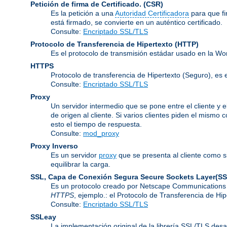
Petición de firma de Certificado.
(CSR)
Es la petición a una
Autoridad Certificadora
para que f
está firmado, se convierte en un auténtico certificado.
Consulte:
Encriptado SSL/TLS
Protocolo de Transferencia de Hipertexto
(HTTP)
Es el protocolo de transmisión estádar usado en la Wo
HTTPS
Protocolo de transferencia de Hipertexto (Seguro), 
Consulte:
Encriptado SSL/TLS
Proxy
Un servidor intermedio que se pone entre el cliente y e
de origen al cliente. Si varios clientes piden el mismo
esto el tiempo de respuesta.
Consulte:
mod_proxy
Proxy Inverso
Es un servidor
proxy
que se presenta al cliente como s
equilibrar la carga.
SSL, Capa de Conexión Segura
Secure Sockets Layer(SS
Es un protocolo creado por Netscape Communications C
HTTPS
, ejemplo.: el Protocolo de Transferencia de H
Consulte:
Encriptado SSL/TLS
SSLeay
La implementación original de la librería SSL/TLS desa