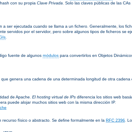
 hash con su propia
Clave Privada
. Solo las claves públicas de las CAs
 a ser ejecutada cuando se llama a un fichero. Generalmente, los fiche
nte servidos por el servidor, pero sobre algunos tipos de ficheros se 
GIs
.
ódigo fuente de algunos
módulos
para convertirlos en Objetos Dinámico
le, que genera una cadena de una determinada longitud de otra cadena 
entidad de Apache.
El hosting virtual de IPs
diferencia los sitios web bas
era puede alojar muchos sitios web con la misma dirección IP.
ache
 recurso físico o abstracto. Se define formalmente en la
RFC 2396
. L