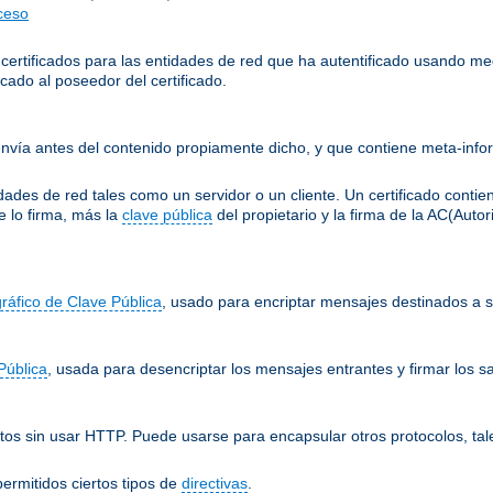
cceso
 certificados para las entidades de red que ha autentificado usando me
cado al poseedor del certificado.
nvía antes del contenido propiamente dicho, y que contiene meta-infor
ades de red tales como un servidor o un cliente. Un certificado conti
e lo firma, más la
clave pública
del propietario y la firma de la AC(Auto
gráfico de Clave Pública
, usado para encriptar mensajes destinados a su
Pública
, usada para desencriptar los mensajes entrantes y firmar los sa
os sin usar HTTP. Puede usarse para encapsular otros protocolos, tal
ermitidos ciertos tipos de
directivas
.