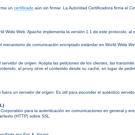
irme un
certificado
aún sin firmar. La Autoridad Certificadora firma el
Cer
rld Wide Web. Apache implementa la versión 1.1 de este protocolo, al
es el mecanismo de comunicación encriptado estándar en World Wide W
l
servidor de origen
. Acepta las peticiones de los clientes, las transmit
 contenido, el proxy sirve el contenido desde su caché, en lugar de pedi
i fuera un
servidor de origen
. Es útil para esconder el auténtico servid
L)
orporation para la autenticación en comunicaciones en general y enc
ipertexto (HTTP) sobre SSL.
rrollada por Eric A. Young