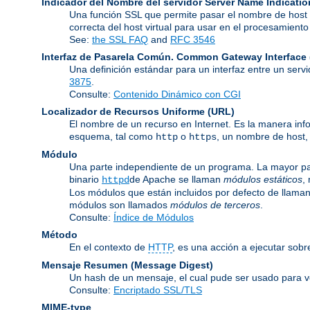
Indicador del Nombre del servidor
Server Name Indicatio
Una función SSL que permite pasar el nombre de host d
correcta del host virtual para usar en el procesamien
See:
the SSL FAQ
and
RFC 3546
Interfaz de Pasarela Común.
Common Gateway Interface 
Una definición estándar para un interfaz entre un serv
3875
.
Consulte:
Contenido Dinámico con CGI
Localizador de Recursos Uniforme
(URL)
El nombre de un recurso en Internet. Es la manera inf
esquema, tal como
o
, un nombre de host,
http
https
Módulo
Una parte independiente de un programa. La mayor par
binario
de Apache se llaman
módulos estáticos
,
httpd
Los módulos que están incluidos por defecto de llama
módulos son llamados
módulos de terceros
.
Consulte:
Índice de Módulos
Método
En el contexto de
HTTP
, es una acción a ejecutar sobr
Mensaje Resumen (Message Digest)
Un hash de un mensaje, el cual pude ser usado para ver
Consulte:
Encriptado SSL/TLS
MIME-type