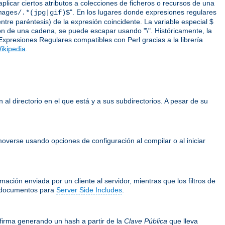
icar ciertos atributos a colecciones de ficheros o recursos de una
". En los lugares donde expresiones regulares
mages/.*(jpg|gif)$
ntre paréntesis) de la expresión coincidente. La variable especial $
ción de una cadena, se puede escapar usando "\". Históricamente, la
Expresiones Regulares compatibles con Perl gracias a la librería
ikipedia
.
 al directorio en el que está y a sus subdirectorios. A pesar de su
overse usando opciones de configuración al compilar o al iniciar
ación enviada por un cliente al servidor, mientras que los filtros de
documentos para
Server Side Includes
.
firma generando un hash a partir de la
Clave Pública
que lleva