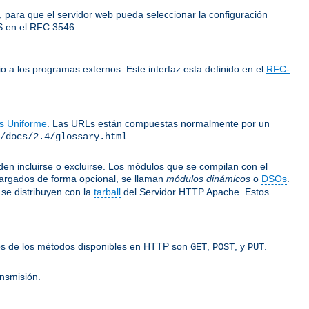
 para que el servidor web pueda seleccionar la configuración
LS en el RFC 3546.
o a los programas externos. Este interfaz esta definido en el
RFC-
os Uniforme
. Las URLs están compuestas normalmente por un
.
/docs/2.4/glossary.html
n incluirse o excluirse. Los módulos que se compilan con el
argados de forma opcional, se llaman
módulos dinámicos
o
DSOs
.
se distribuyen con la
tarball
del Servidor HTTP Apache. Estos
gunos de los métodos disponibles en HTTP son
,
, y
.
GET
POST
PUT
ansmisión.