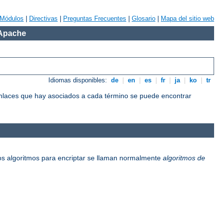
Módulos
|
Directivas
|
Preguntas Frecuentes
|
Glosario
|
Mapa del sitio web
 Apache
Idiomas disponibles:
de
|
en
|
es
|
fr
|
ja
|
ko
|
tr
 enlaces que hay asociados a cada término se puede encontrar
os algoritmos para encriptar se llaman normalmente
algoritmos de