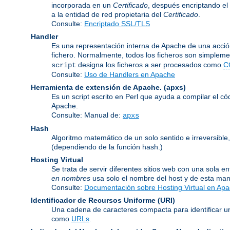
incorporada en un
Certificado
, después encriptando el
a la entidad de red propietaria del
Certificado
.
Consulte:
Encriptado SSL/TLS
Handler
Es una representación interna de Apache de una acción
fichero. Normalmente, todos los ficheros son simpleme
designa los ficheros a ser procesados como
C
script
Consulte:
Uso de Handlers en Apache
Herramienta de extensión de Apache.
(apxs)
Es un script escrito en Perl que ayuda a compilar el c
Apache.
Consulte: Manual de:
apxs
Hash
Algoritmo matemático de un solo sentido e irreversib
(dependiendo de la función hash.)
Hosting Virtual
Se trata de servir diferentes sitios web con una sola 
en nombres
usa solo el nombre del host y de esta man
Consulte:
Documentación sobre Hosting Virtual en Ap
Identificador de Recursos Uniforme
(URI)
Una cadena de caracteres compacta para identificar un
como
URLs
.