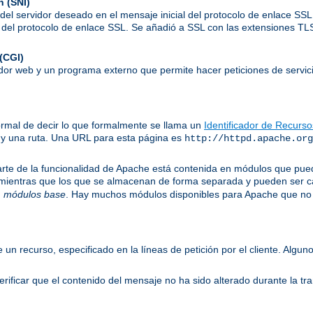
n (SNI)
el servidor deseado en el mensaje inicial del protocolo de enlace SSL,
to del protocolo de enlace SSL. Se añadió a SSL con las extensiones T
(CGI)
idor web y un programa externo que permite hacer peticiones de servici
ormal de decir lo que formalmente se llama un
Identificador de Recurs
 y una ruta. Una URL para esta página es
http://httpd.apache.org
te de la funcionalidad de Apache está contenida en módulos que puede
 mientras que los que se almacenan de forma separada y pueden ser c
n
módulos base
. Hay muchos módulos disponibles para Apache que no 
e un recurso, especificado en la líneas de petición por el cliente. Al
ificar que el contenido del mensaje no ha sido alterado durante la tr