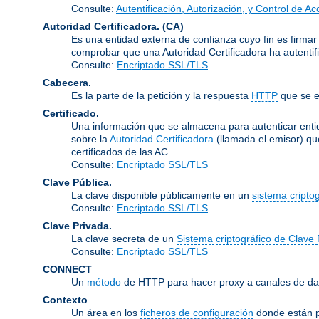
Consulte:
Autentificación, Autorización, y Control de A
Autoridad Certificadora.
(CA)
Es una entidad externa de confianza cuyo fin es firmar
comprobar que una Autoridad Certificadora ha autentifi
Consulte:
Encriptado SSL/TLS
Cabecera.
Es la parte de la petición y la respuesta
HTTP
que se e
Certificado.
Una información que se almacena para autenticar entid
sobre la
Autoridad Certificadora
(llamada el emisor) qu
certificados de las AC.
Consulte:
Encriptado SSL/TLS
Clave Pública.
La clave disponible públicamente en un
sistema cripto
Consulte:
Encriptado SSL/TLS
Clave Privada.
La clave secreta de un
Sistema criptográfico de Clave 
Consulte:
Encriptado SSL/TLS
CONNECT
Un
método
de HTTP para hacer proxy a canales de dat
Contexto
Un área en los
ficheros de configuración
donde están p