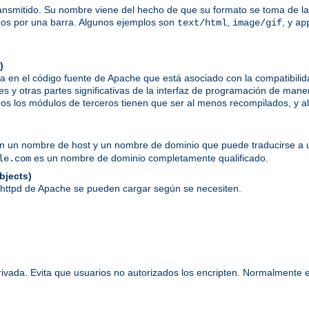
ansmitido. Su nombre viene del hecho de que su formato se toma de las
dos por una barra. Algunos ejemplos son
,
, y
text/html
image/gif
ap
)
a en el código fuente de Apache que está asociado con la compatibil
es y otras partes significativas de la interfaz de programación de mane
s los módulos de terceros tienen que ser al menos recompilados, y alg
en un nombre de host y un nombre de dominio que puede traducirse a u
es un nombre de dominio completamente qualificado.
le.com
bjects)
 httpd de Apache se pueden cargar según se necesiten.
rivada. Evita que usuarios no autorizados los encripten. Normalmente 