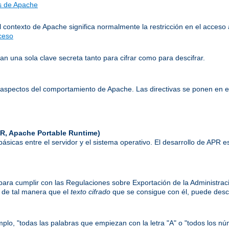
as de Apache
l contexto de Apache significa normalmente la restricción en el acceso 
cceso
n una sola clave secreta tanto para cifrar como para descifrar.
aspectos del comportamiento de Apache. Las directivas se ponen en 
R, Apache Portable Runtime)
 básicas entre el servidor y el sistema operativo. El desarrollo de APR
) para cumplir con las Regulaciones sobre Exportación de la Administrac
, de tal manera que el
texto cifrado
que se consigue con él, puede desci
mplo, "todas las palabras que empiezan con la letra "A" o "todos los nú