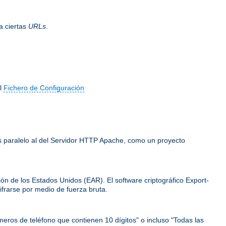
a ciertas
URLs
.
el
Fichero de Configuración
 es paralelo al del Servidor HTTP Apache, como un proyecto
ión de los Estados Unidos (EAR). El software criptográfico Export-
frarse por medio de fuerza bruta.
meros de teléfono que contienen 10 dígitos" o incluso "Todas las