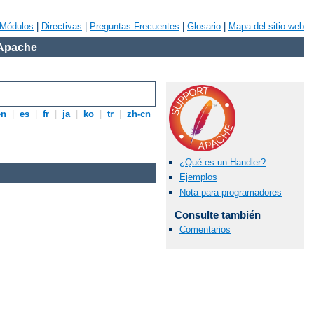
Módulos
|
Directivas
|
Preguntas Frecuentes
|
Glosario
|
Mapa del sitio web
 Apache
en
|
es
|
fr
|
ja
|
ko
|
tr
|
zh-cn
¿Qué es un Handler?
Ejemplos
Nota para programadores
Consulte también
Comentarios