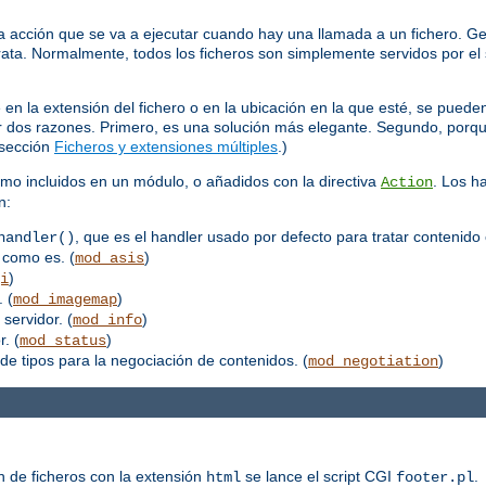
 acción que se va a ejecutar cuando hay una llamada a un fichero. Ge
trata. Normalmente, todos los ficheros son simplemente servidos por el 
 la extensión del fichero o en la ubicación en la que esté, se pueden
por dos razones. Primero, es una solución más elegante. Segundo, porq
 sección
Ficheros y extensiones múltiples
.)
mo incluidos en un módulo, o añadidos con la directiva
. Los h
Action
n:
, que es el handler usado por defecto para tratar contenido 
handler()
 como es. (
)
mod_asis
)
i
 (
)
mod_imagemap
 servidor. (
)
mod_info
. (
)
mod_status
de tipos para la negociación de contenidos. (
)
mod_negotiation
n de ficheros con la extensión
se lance el script CGI
.
html
footer.pl