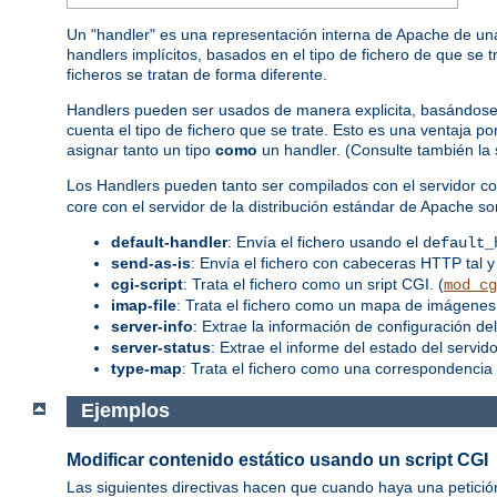
Un "handler" es una representación interna de Apache de una
handlers implícitos, basados en el tipo de fichero de que se 
ficheros se tratan de forma diferente.
Handlers pueden ser usados de manera explicita, basándose en
cuenta el tipo de fichero que se trate. Esto es una ventaja 
asignar tanto un tipo
como
un handler. (Consulte también la
Los Handlers pueden tanto ser compilados con el servidor co
core con el servidor de la distribución estándar de Apache so
default-handler
: Envía el fichero usando el
default_
send-as-is
: Envía el fichero con cabeceras HTTP tal y
cgi-script
: Trata el fichero como un sript CGI. (
mod_cg
imap-file
: Trata el fichero como un mapa de imágenes.
server-info
: Extrae la información de configuración del
server-status
: Extrae el informe del estado del servidor
type-map
: Trata el fichero como una correspondencia 
Ejemplos
Modificar contenido estático usando un script CGI
Las siguientes directivas hacen que cuando haya una petició