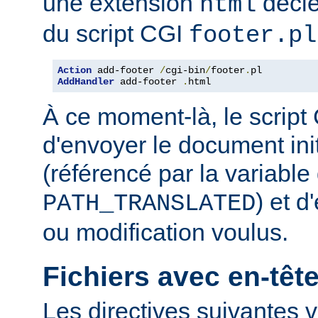
une extension
décle
html
du script CGI
footer.pl
Action
 add-footer 
/
cgi-bin
/
footer
.
AddHandler
 add-footer 
.
html
À ce moment-là, le script
d'envoyer le document in
(référencé par la variabl
) et d
PATH_TRANSLATED
ou modification voulus.
Fichiers avec en-tê
Les directives suivantes v