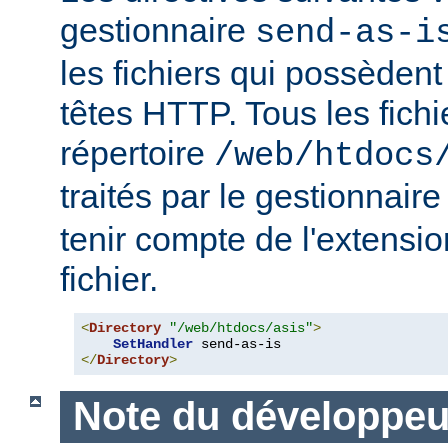
gestionnaire
send-as-i
les fichiers qui possèdent
têtes HTTP. Tous les fichi
répertoire
/web/htdocs
traités par le gestionnair
tenir compte de l'extensi
fichier.
<
Directory
"/web/htdocs/asis"
>
SetHandler
</
Directory
>
Note du développeu