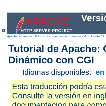
Versi
Apache
>
Servidor HTTP
>
Documentación
>
Versión 2.4
>
How-To / Tu
Tutorial de Apache:
Dinámico con CGI
Idiomas disponibles:
e
Esta traducción podría est
Consulte la versión en ing
documentación para compr