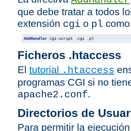
que debe tratar a todos lo
extensión
o
como 
cgi
pl
AddHandler
 cgi-script 
.
cgi 
.
pl
Ficheros .htaccess
El
tutorial
ens
.htaccess
programas CGI si no tien
.
apache2.conf
Directorios de Usuar
Para permitir la ejecuci