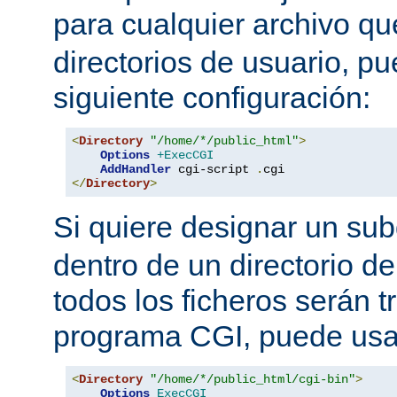
para cualquier archivo q
directorios de usuario, pu
siguiente configuración:
<
Directory
"/home/*/public_html"
>
Options
+ExecCGI
AddHandler
 cgi-script 
.
</
Directory
>
Si quiere designar un sub
dentro de un directorio de
todos los ficheros serán 
programa CGI, puede usar
<
Directory
"/home/*/public_html/cgi-bin"
>
Options
ExecCGI