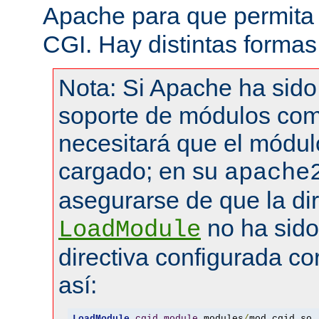
Apache para que permita 
CGI. Hay distintas formas
Nota: Si Apache ha sid
soporte de módulos com
necesitará que el módul
cargado; en su
apache
asegurarse de que la dir
no ha sid
LoadModule
directiva configurada co
así:
LoadModule
cgid_module
 modules
/
mod_cgid
.
so