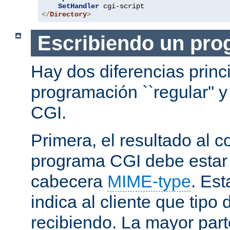
SetHandler
</
Directory
>
Escribiendo un pro
Hay dos diferencias princ
programación ``regular'' 
CGI.
Primera, el resultado al c
programa CGI debe estar
cabecera
MIME-type
. Es
indica al cliente que tipo
recibiendo. La mayor part