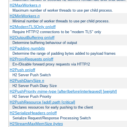
H2MaxWorkers
n
Maximum number of worker threads to use per child process.
H2MinWorkers
n
Minimal number of worker threads to use per child process.
H2ModernTLSOnly on|off
Require HTTP/2 connections to be "modern TLS" only
H2OutputBuffering on|off
Determine buffering behaviour of output
H2Padding
numbits
Determine the range of padding bytes added to payload frames
H2ProxyRequests on|off
En-/Disable forward proxy requests via HTTP/2
H2Push on|off
H2 Server Push Switch
H2PushDiarySize
n
H2 Server Push Diary Size
H2PushPriority
mime-type
[after|before|interleaved] [
weight
]
H2 Server Push Priority
H2PushResource [add]
path
[critical]
Declares resources for early pushing to the client
H2SerializeHeaders on|off
Serialize Request/Response Processing Switch
H2StreamMaxMemSize
bytes