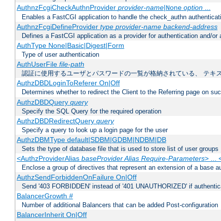
AuthnzFcgiCheckAuthnProvider
provider-name
|
option
...
None
Enables a FastCGI application to handle the check_authn authenticat
AuthnzFcgiDefineProvider
type
provider-name
backend-address
Defines a FastCGI application as a provider for authentication and/or 
AuthType None|Basic|Digest|Form
Type of user authentication
AuthUserFile
file-path
認証に使用するユーザとパスワードの一覧が格納されている、 テキ
AuthzDBDLoginToReferer On|Off
Determines whether to redirect the Client to the Referring page on succ
AuthzDBDQuery
query
Specify the SQL Query for the required operation
AuthzDBDRedirectQuery
query
Specify a query to look up a login page for the user
AuthzDBMType default|SDBM|GDBM|NDBM|DB
Sets the type of database file that is used to store list of user groups
<AuthzProviderAlias
baseProvider Alias Require-Parameters
> ...
Enclose a group of directives that represent an extension of a base au
AuthzSendForbiddenOnFailure On|Off
Send '403 FORBIDDEN' instead of '401 UNAUTHORIZED' if authenticat
BalancerGrowth
#
Number of additional Balancers that can be added Post-configuration
BalancerInherit On|Off