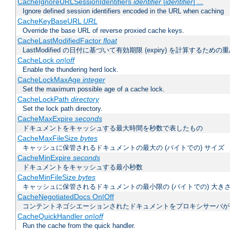
CacheIgnoreURLSessionIdentifiers
identifier
[
identifier
] ...
Ignore defined session identifiers encoded in the URL when caching
CacheKeyBaseURL
URL
Override the base URL of reverse proxied cache keys.
CacheLastModifiedFactor
float
LastModified の日付に基づいて有効期限 (expiry) を計算するため
CacheLock
on|off
Enable the thundering herd lock.
CacheLockMaxAge
integer
Set the maximum possible age of a cache lock.
CacheLockPath
directory
Set the lock path directory.
CacheMaxExpire
seconds
ドキュメントをキャッシュする最大時間を秒数で表したもの
CacheMaxFileSize
bytes
キャッシュに保管されるドキュメントの最大の (バイトでの) サイズ
CacheMinExpire
seconds
ドキュメントをキャッシュする最小秒数
CacheMinFileSize
bytes
キャッシュに保管されるドキュメントの最小限の (バイトでの) 大き
CacheNegotiatedDocs On|Off
コンテントネゴシエーションされたドキュメントをプロキシサーバが
CacheQuickHandler
on|off
Run the cache from the quick handler.