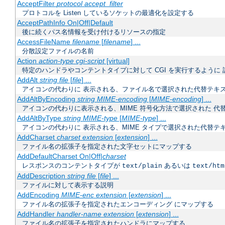
AcceptFilter
protocol
accept_filter
プロトコルを Listen しているソケットの最適化を設定する
AcceptPathInfo On|Off|Default
後に続くパス名情報を受け付けるリソースの指定
AccessFileName
filename
[
filename
] ...
分散設定ファイルの名前
Action
action-type
cgi-script
[virtual]
特定のハンドラやコンテントタイプに対して CGI を実行するように 
AddAlt
string
file
[
file
] ...
アイコンの代わりに 表示される、ファイル名で選択された代替テキ
AddAltByEncoding
string
MIME-encoding
[
MIME-encoding
] ...
アイコンの代わりに表示される、MIME 符号化方法で選択された 代
AddAltByType
string
MIME-type
[
MIME-type
] ...
アイコンの代わりに 表示される、MIME タイプで選択された代替テ
AddCharset
charset
extension
[
extension
] ...
ファイル名の拡張子を指定された文字セットにマップする
AddDefaultCharset On|Off|
charset
レスポンスのコンテントタイプが
あるいは
text/plain
text/htm
AddDescription
string
file
[
file
] ...
ファイルに対して表示する説明
AddEncoding
MIME-enc
extension
[
extension
] ...
ファイル名の拡張子を指定されたエンコーディング にマップする
AddHandler
handler-name
extension
[
extension
] ...
ファイル名の拡張子を指定されたハンドラにマップする