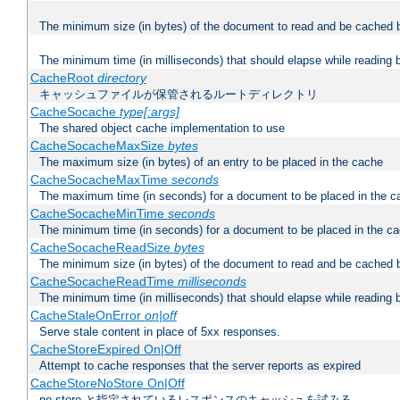
The minimum size (in bytes) of the document to read and be cached 
The minimum time (in milliseconds) that should elapse while reading 
CacheRoot
directory
キャッシュファイルが保管されるルートディレクトリ
CacheSocache
type[:args]
The shared object cache implementation to use
CacheSocacheMaxSize
bytes
The maximum size (in bytes) of an entry to be placed in the cache
CacheSocacheMaxTime
seconds
The maximum time (in seconds) for a document to be placed in the c
CacheSocacheMinTime
seconds
The minimum time (in seconds) for a document to be placed in the c
CacheSocacheReadSize
bytes
The minimum size (in bytes) of the document to read and be cached 
CacheSocacheReadTime
milliseconds
The minimum time (in milliseconds) that should elapse while reading 
CacheStaleOnError
on|off
Serve stale content in place of 5xx responses.
CacheStoreExpired On|Off
Attempt to cache responses that the server reports as expired
CacheStoreNoStore On|Off
no-store と指定されているレスポンスのキャッシュを試みる。