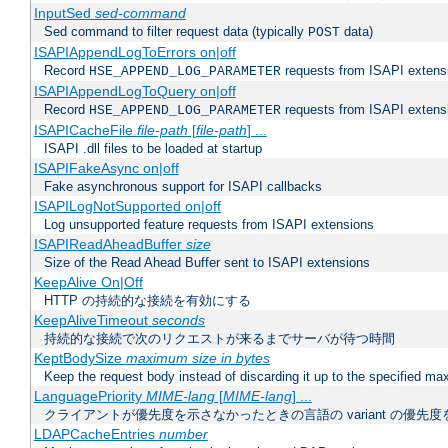
InputSed
sed-command
Sed command to filter request data (typically
data)
POST
ISAPIAppendLogToErrors on|off
Record
requests from ISAPI extensio
HSE_APPEND_LOG_PARAMETER
ISAPIAppendLogToQuery on|off
Record
requests from ISAPI extensio
HSE_APPEND_LOG_PARAMETER
ISAPICacheFile
file-path
[
file-path
] ...
ISAPI .dll files to be loaded at startup
ISAPIFakeAsync on|off
Fake asynchronous support for ISAPI callbacks
ISAPILogNotSupported on|off
Log unsupported feature requests from ISAPI extensions
ISAPIReadAheadBuffer
size
Size of the Read Ahead Buffer sent to ISAPI extensions
KeepAlive On|Off
HTTP の持続的な接続を有効にする
KeepAliveTimeout
seconds
持続的な接続で次のリクエストが来るまでサーバが待つ時間
KeptBodySize
maximum size in bytes
Keep the request body instead of discarding it up to the specified ma
LanguagePriority
MIME-lang
[
MIME-lang
] ...
クライアントが優先度を示さなかったときの言語の variant の優先度
LDAPCacheEntries
number