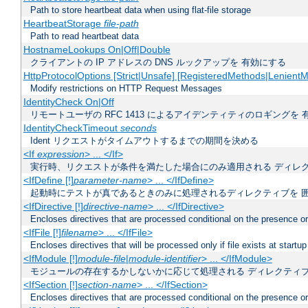
Path to store heartbeat data when using flat-file storage
HeartbeatStorage
file-path
Path to read heartbeat data
HostnameLookups On|Off|Double
クライアントの IP アドレスの DNS ルックアップを 有効にする
HttpProtocolOptions [Strict|Unsafe] [RegisteredMethods|LenientM
Modify restrictions on HTTP Request Messages
IdentityCheck On|Off
リモートユーザの RFC 1413 によるアイデンティティのロギングを 
IdentityCheckTimeout
seconds
Ident リクエストがタイムアウトするまでの期間を決める
<If
expression
> ... </If>
実行時、リクエストが条件を満たした場合にのみ適用される ディレ
<IfDefine [!]
parameter-name
> ... </IfDefine>
起動時にテストが真であるときのみに処理されるディレクティブを 
<IfDirective [!]
directive-name
> ... </IfDirective>
Encloses directives that are processed conditional on the presence or
<IfFile [!]
filename
> ... </IfFile>
Encloses directives that will be processed only if file exists at startup
<IfModule [!]
module-file
|
module-identifier
> ... </IfModule>
モジュールの存在するかしないかに応じて処理される ディレクティ
<IfSection [!]
section-name
> ... </IfSection>
Encloses directives that are processed conditional on the presence or