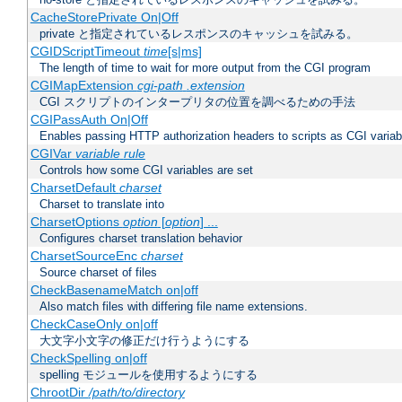
CacheStorePrivate On|Off
private と指定されているレスポンスのキャッシュを試みる。
CGIDScriptTimeout
time
[s|ms]
The length of time to wait for more output from the CGI program
CGIMapExtension
cgi-path
.extension
CGI スクリプトのインタープリタの位置を調べるための手法
CGIPassAuth On|Off
Enables passing HTTP authorization headers to scripts as CGI variab
CGIVar
variable
rule
Controls how some CGI variables are set
CharsetDefault
charset
Charset to translate into
CharsetOptions
option
[
option
] ...
Configures charset translation behavior
CharsetSourceEnc
charset
Source charset of files
CheckBasenameMatch on|off
Also match files with differing file name extensions.
CheckCaseOnly on|off
大文字小文字の修正だけ行うようにする
CheckSpelling on|off
spelling モジュールを使用するようにする
ChrootDir
/path/to/directory