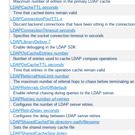
Maximum number of entries in the primary LDAP cache
LDAPCacheTTL
seconds
Time that cached items remain valid
LDAPConnectionPoolTTL
n
Discard backend connections that have been sitting in the connection
LDAPConnectionTimeout
seconds
Specifies the socket connection timeout in seconds
LDAPLibraryDebug
7
Enable debugging in the LDAP SDK
LDAPOpCacheEntries
number
Number of entries used to cache LDAP compare operations
LDAPOpCacheTTL
seconds
Time that entries in the operation cache remain valid
LDAPReferralHopLimit
number
The maximum number of referral hops to chase before terminating a
LDAPReferrals On|Off|default
Enable referral chasing during queries to the LDAP server.
LDAPRetries
number-of-retries
Configures the number of LDAP server retries.
LDAPRetryDelay
seconds
Configures the delay between LDAP server retries.
LDAPSharedCacheFile
directory-path/filename
Sets the shared memory cache file
LDAPSharedCacheSize
bytes