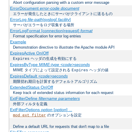
Abort configuration parsing with a custom error message
ErrorDocument
error-code document
エラーが発生したときにサーバがクライアントに送るもの
ErrorLog
file-path
|syslog[:
facility
]
サーバがエラーをログ収集する場所
ErrorLogFormat [connection|request]
format
Format specification for error log entries
Example
Demonstration directive to illustrate the Apache module API
ExpiresActive On|Off
ヘッダの生成を有効にする
Expires
ExpiresByType
MIME-type
<code>seconds
MIME タイプによって設定される
ヘッダの値
Expires
ExpiresDefault
<code>seconds
期限切れ期日を計算するデフォルトアルゴリズム
ExtendedStatus On|Off
Keep track of extended status information for each request
ExtFilterDefine
filtername
parameters
外部フィルタを定義
ExtFilterOptions
option
[
option
] ...
のオプションを設定
mod_ext_filter
Define a default URL for requests that don't map to a file