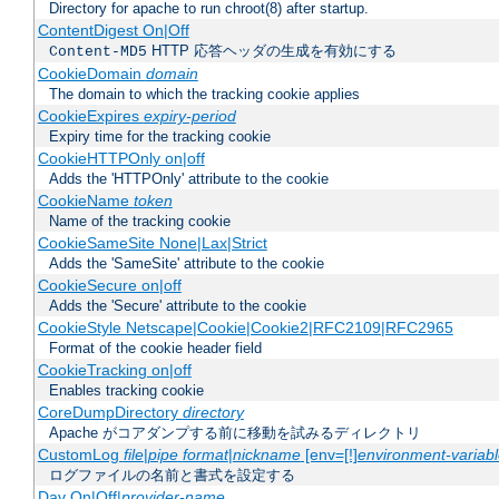
Directory for apache to run chroot(8) after startup.
ContentDigest On|Off
HTTP 応答ヘッダの生成を有効にする
Content-MD5
CookieDomain
domain
The domain to which the tracking cookie applies
CookieExpires
expiry-period
Expiry time for the tracking cookie
CookieHTTPOnly on|off
Adds the 'HTTPOnly' attribute to the cookie
CookieName
token
Name of the tracking cookie
CookieSameSite None|Lax|Strict
Adds the 'SameSite' attribute to the cookie
CookieSecure on|off
Adds the 'Secure' attribute to the cookie
CookieStyle Netscape|Cookie|Cookie2|RFC2109|RFC2965
Format of the cookie header field
CookieTracking on|off
Enables tracking cookie
CoreDumpDirectory
directory
Apache がコアダンプする前に移動を試みるディレクトリ
CustomLog
file
|
pipe
format
|
nickname
[env=[!]
environment-variab
ログファイルの名前と書式を設定する
Dav On|Off|
provider-name