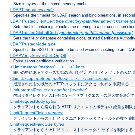
Size in bytes of the shared-memory cache
LDAPTimeout
seconds
Specifies the timeout for LDAP search and bind operations, in secon
LDAPTrustedClientCert
type
directory-path/filename/nickname
[p
Sets the file containing or nickname referring to a per connection clien
LDAPTrustedGlobalCert
type
directory-path/filename
[password]
Sets the file or database containing global trusted Certificate Authority 
LDAPTrustedMode
type
Specifies the SSL/TLS mode to be used when connecting to an LDAP
LDAPVerifyServerCert On|Off
Force server certificate verification
<Limit
method
[
method
] ... > ... </Limit>
囲いの中にあるアクセス制御の適用を特定の HTTP メソッドのみに 
<LimitExcept
method
[
method
] ... > ... </LimitExcept>
指定されたもの以外の HTTP メソッドにアクセス制御を 制限する
LimitInternalRecursion
number
[
number
]
内部リダイレクトと入れ子になったサブリクエストの最大数を決定す
LimitRequestBody
bytes
クライアントから送られる HTTP リクエストのボディの 総量を制限
LimitRequestFields
number
クライアントからの HTTP リクエストのヘッダフィールドの数を 制
LimitRequestFieldSize
bytes
クライアントからの HTTP リクエストのヘッダの サイズを制限する