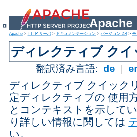
Apach
Apache
>
HTTP サーバ
>
ドキュメンテーション
>
バージョン 2.4
>
モ
ディレクティブ ク
翻訳済み言語:
de
|
e
ディレクティブ クイックリフ
定ディレクティブの 使用
とコンテキストを示してい
り詳しい情報に関しては
い。