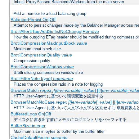
Inherit ProxyPassed Balancers/Workers from the main server
Add a member to a load balancing group
BalancerPersist On|Off
Attempt to persist changes made by the Balancer Manager across res
BrotliAlterETag AddSuffix|NoChange|Remove
How the outgoing ETag header should be modified during compressio
BrotliCompressionMaxInputBlock
value
Maximum input block size
BrotliCompressionQuality
value
Compression quality
BrotliCompressionWindow
value
Brotli sliding compression window size
BrotliFilterNote [
type
]
notename
Places the compression ratio in a note for logging
BrowserMatch
regex [!]env-variable
[=
value
] [[!]
env-variable
[=
valu
HTTP User-Agent に基づいて環境変数を設定する
BrowserMatchNoCase
regex [!]env-variable
[=
value
] [[!]
env-variab
HTTP User-Agent に基づいて大文字小文字を区別せずに 環境変数
BufferedLogs On|Off
ディスクに書き出す前にメモリにログエントリをバッファする
BufferSize integer
Maximum size in bytes to buffer by the buffer filter
CacheDefaultExpire
seconds