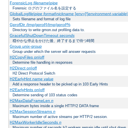
ForensicLog
filename
|
pipe
Forensic ログのファイル名を設定する
GlobalLog
file
|
pipe
format
|
nickname
[env=[!]
environment-variable
Sets filename and format of log file
GprofDir
/tmp/gprof/
|
/tmp/gprof/
%
Directory to write gmon.out profiling data to.
GracefulShutDownTimeout
seconds
穏やかな停止をかけた後、終了するまで待つ時間
Group
unix-group
Group under which the server will answer requests
H2CopyFiles on|off
Determine file handling in responses
H2Direct on|off
H2 Direct Protocol Switch
H2EarlyHint
name
value
Add a response header to be picked up in 103 Early Hints
H2EarlyHints on|off
Determine sending of 103 status codes
H2MaxDataFrameLen
n
Maximum bytes inside a single HTTP/2 DATA frame
H2MaxSessionStreams
n
Maximum number of active streams per HTTP/2 session.
H2MaxWorkerIdleSeconds
n
Maximum number of seconds h2 workers remain idle until shut down.