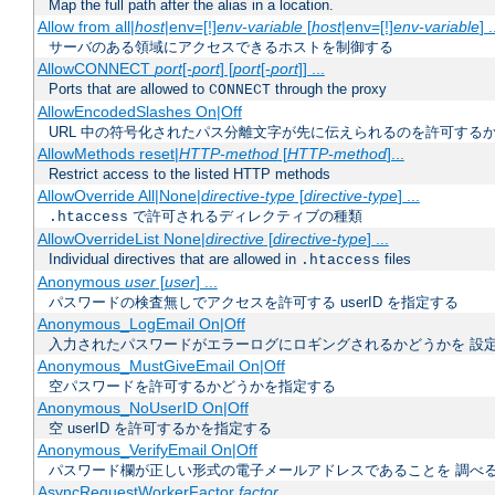
Map the full path after the alias in a location.
Allow from all|
host
|env=[!]
env-variable
[
host
|env=[!]
env-variable
] .
サーバのある領域にアクセスできるホストを制御する
AllowCONNECT
port
[-
port
] [
port
[-
port
]] ...
Ports that are allowed to
through the proxy
CONNECT
AllowEncodedSlashes On|Off
URL 中の符号化されたパス分離文字が先に伝えられるのを許可するか
AllowMethods reset|
HTTP-method
[
HTTP-method
]...
Restrict access to the listed HTTP methods
AllowOverride All|None|
directive-type
[
directive-type
] ...
で許可されるディレクティブの種類
.htaccess
AllowOverrideList None|
directive
[
directive-type
] ...
Individual directives that are allowed in
files
.htaccess
Anonymous
user
[
user
] ...
パスワードの検査無しでアクセスを許可する userID を指定する
Anonymous_LogEmail On|Off
入力されたパスワードがエラーログにロギングされるかどうかを 設
Anonymous_MustGiveEmail On|Off
空パスワードを許可するかどうかを指定する
Anonymous_NoUserID On|Off
空 userID を許可するかを指定する
Anonymous_VerifyEmail On|Off
パスワード欄が正しい形式の電子メールアドレスであることを 調べ
AsyncRequestWorkerFactor
factor