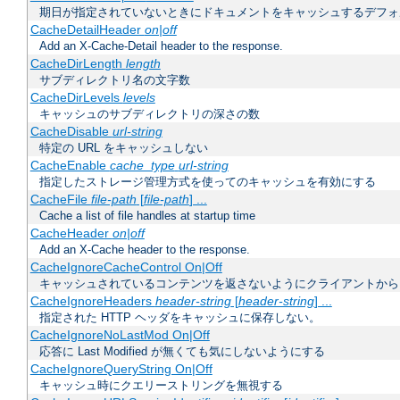
期日が指定されていないときにドキュメントをキャッシュするデフォ
CacheDetailHeader
on|off
Add an X-Cache-Detail header to the response.
CacheDirLength
length
サブディレクトリ名の文字数
CacheDirLevels
levels
キャッシュのサブディレクトリの深さの数
CacheDisable
url-string
特定の URL をキャッシュしない
CacheEnable
cache_type
url-string
指定したストレージ管理方式を使ってのキャッシュを有効にする
CacheFile
file-path
[
file-path
] ...
Cache a list of file handles at startup time
CacheHeader
on|off
Add an X-Cache header to the response.
CacheIgnoreCacheControl On|Off
キャッシュされているコンテンツを返さないようにクライアントから
CacheIgnoreHeaders
header-string
[
header-string
] ...
指定された HTTP ヘッダをキャッシュに保存しない。
CacheIgnoreNoLastMod On|Off
応答に Last Modified が無くても気にしないようにする
CacheIgnoreQueryString On|Off
キャッシュ時にクエリーストリングを無視する