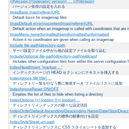
<IfVersion [[!]
operator
]
version
> ... </IfVersion>
バージョン依存の設定を入れる
ImapBase map|referer|
URL
Default
for imagemap files
base
ImapDefault error|nocontent|map|referer|
URL
Default action when an imagemap is called with coordinates that are n
ImapMenu none|formatted|semiformatted|unformatted
Action if no coordinates are given when calling an imagemap
Include
file-path
|
directory-path
サーバ設定ファイル中から他の設定ファイルを取り込む
IncludeOptional
file-path
|
directory-path
|
wildcard
Includes other configuration files from within the server configuration f
IndexHeadInsert
"markup ..."
インデックスページの HEAD セクションにテキストを挿入する
IndexIgnore
file
[
file
] ...
ディレクトリ一覧を行なう際に無視すべき ファイルリストに追加
IndexIgnoreReset ON|OFF
Empties the list of files to hide when listing a directory
IndexOptions [+|-]
option
[[+|-]
option
] ...
ディレクトリインデックスの様々な設定項目
IndexOrderDefault Ascending|Descending Name|Date|Size|Descri
ディレクトリインデックスの標準の順番付けを設定
IndexStyleSheet
url-path
ディレクトリインデックスに CSS スタイルシートを追加する