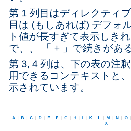
第 1 列目はディレクティブ
目は (もしあれば) デフ
ト値が長すぎて表示しきれ
で、、 「 + 」で続きが
第 3, 4 列は、下の表の
用できるコンテキストと、
示されています。
A
|
B
|
C
|
D
|
E
|
F
|
G
|
H
|
I
|
K
|
L
|
M
|
N
|
O
X