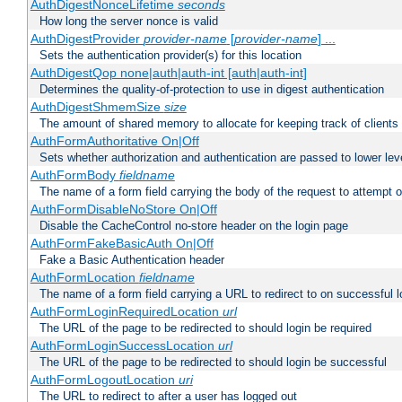
AuthDigestNonceLifetime
seconds
How long the server nonce is valid
AuthDigestProvider
provider-name
[
provider-name
] ...
Sets the authentication provider(s) for this location
AuthDigestQop none|auth|auth-int [auth|auth-int]
Determines the quality-of-protection to use in digest authentication
AuthDigestShmemSize
size
The amount of shared memory to allocate for keeping track of clients
AuthFormAuthoritative On|Off
Sets whether authorization and authentication are passed to lower le
AuthFormBody
fieldname
The name of a form field carrying the body of the request to attempt 
AuthFormDisableNoStore On|Off
Disable the CacheControl no-store header on the login page
AuthFormFakeBasicAuth On|Off
Fake a Basic Authentication header
AuthFormLocation
fieldname
The name of a form field carrying a URL to redirect to on successful l
AuthFormLoginRequiredLocation
url
The URL of the page to be redirected to should login be required
AuthFormLoginSuccessLocation
url
The URL of the page to be redirected to should login be successful
AuthFormLogoutLocation
uri
The URL to redirect to after a user has logged out