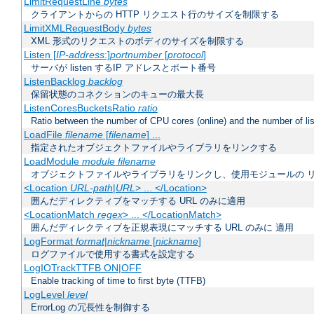
LimitRequestLine
bytes
クライアントからの HTTP リクエスト行のサイズを制限する
LimitXMLRequestBody
bytes
XML 形式のリクエストのボディのサイズを制限する
Listen [
IP-address
:]
portnumber
[
protocol
]
サーバが listen するIP アドレスとポート番号
ListenBacklog
backlog
保留状態のコネクションのキューの最大長
ListenCoresBucketsRatio
ratio
Ratio between the number of CPU cores (online) and the number of lis
LoadFile
filename
[
filename
] ...
指定されたオブジェクトファイルやライブラリをリンクする
LoadModule
module filename
オブジェクトファイルやライブラリをリンクし、使用モジュールの 
<Location
URL-path
|
URL
> ... </Location>
囲んだディレクティブをマッチする URL のみに適用
<LocationMatch
regex
> ... </LocationMatch>
囲んだディレクティブを正規表現にマッチする URL のみに 適用
LogFormat
format
|
nickname
[
nickname
]
ログファイルで使用する書式を設定する
LogIOTrackTTFB ON|OFF
Enable tracking of time to first byte (TTFB)
LogLevel
level
ErrorLog の冗長性を制御する