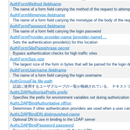
AuthFormMethod
fieldname
The name of a form field carrying the method of the request to attemp
AuthFormMimetype
fieldname
The name of a form field carrying the mimetype of the body of the req
AuthFormPassword
fieldname
The name of a form field carrying the login password
AuthFormProvider
provider-name
[
provider-name
] ...
Sets the authentication provider(s) for this location
AuthFormSitePassphrase
secret
Bypass authentication checks for high traffic sites
AuthFormSize
size
The largest size of the form in bytes that will be parsed for the login d
AuthFormUsername
fieldname
The name of a form field carrying the login username
AuthGroupFile
file-path
証認に使用するユーザグループの一覧が格納されている、 テキスト
AuthLDAPAuthorizePrefix
prefix
Specifies the prefix for environment variables set during authorization
AuthLDAPBindAuthoritative off|on
Determines if other authentication providers are used when a user can
AuthLDAPBindDN
distinguished-name
Optional DN to use in binding to the LDAP server
AuthLDAPBindPassword
password