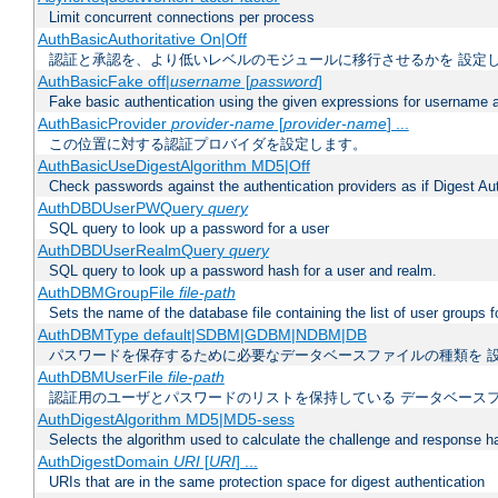
Limit concurrent connections per process
AuthBasicAuthoritative On|Off
認証と承認を、より低いレベルのモジュールに移行させるかを 設定
AuthBasicFake off|
username
[
password
]
Fake basic authentication using the given expressions for username
AuthBasicProvider
provider-name
[
provider-name
] ...
この位置に対する認証プロバイダを設定します。
AuthBasicUseDigestAlgorithm MD5|Off
Check passwords against the authentication providers as if Digest Aut
AuthDBDUserPWQuery
query
SQL query to look up a password for a user
AuthDBDUserRealmQuery
query
SQL query to look up a password hash for a user and realm.
AuthDBMGroupFile
file-path
Sets the name of the database file containing the list of user groups f
AuthDBMType default|SDBM|GDBM|NDBM|DB
パスワードを保存するために必要なデータベースファイルの種類を 
AuthDBMUserFile
file-path
認証用のユーザとパスワードのリストを保持している データベース
AuthDigestAlgorithm MD5|MD5-sess
Selects the algorithm used to calculate the challenge and response ha
AuthDigestDomain
URI
[
URI
] ...
URIs that are in the same protection space for digest authentication