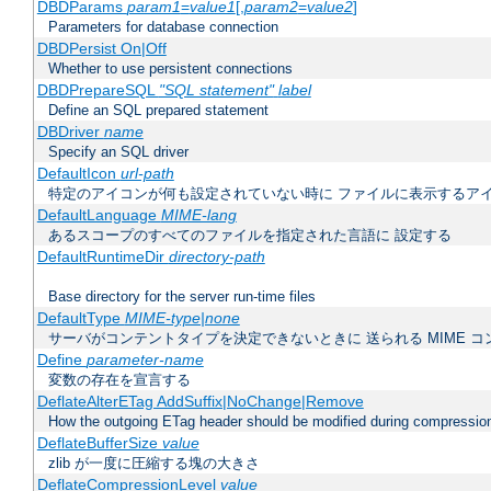
DBDParams
param1
=
value1
[,
param2
=
value2
]
Parameters for database connection
DBDPersist On|Off
Whether to use persistent connections
DBDPrepareSQL
"SQL statement"
label
Define an SQL prepared statement
DBDriver
name
Specify an SQL driver
DefaultIcon
url-path
特定のアイコンが何も設定されていない時に ファイルに表示するア
DefaultLanguage
MIME-lang
あるスコープのすべてのファイルを指定された言語に 設定する
DefaultRuntimeDir
directory-path
Base directory for the server run-time files
DefaultType
MIME-type|none
サーバがコンテントタイプを決定できないときに 送られる MIME 
Define
parameter-name
変数の存在を宣言する
DeflateAlterETag AddSuffix|NoChange|Remove
How the outgoing ETag header should be modified during compressio
DeflateBufferSize
value
zlib が一度に圧縮する塊の大きさ
DeflateCompressionLevel
value