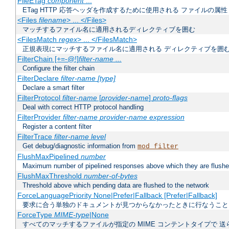
FileETag
component
...
ETag HTTP 応答ヘッダを作成するために使用される ファイルの属性
<Files
filename
> ... </Files>
マッチするファイル名に適用されるディレクティブを囲む
<FilesMatch
regex
> ... </FilesMatch>
正規表現にマッチするファイル名に適用される ディレクティブを囲
FilterChain [+=-@!]
filter-name
...
Configure the filter chain
FilterDeclare
filter-name
[type]
Declare a smart filter
FilterProtocol
filter-name
[
provider-name
]
proto-flags
Deal with correct HTTP protocol handling
FilterProvider
filter-name
provider-name
expression
Register a content filter
FilterTrace
filter-name
level
Get debug/diagnostic information from
mod_filter
FlushMaxPipelined
number
Maximum number of pipelined responses above which they are flushe
FlushMaxThreshold
number-of-bytes
Threshold above which pending data are flushed to the network
ForceLanguagePriority None|Prefer|Fallback [Prefer|Fallback]
要求に合う単独のドキュメントが見つからなかったときに行なうこと
ForceType
MIME-type
|None
すべてのマッチするファイルが指定の MIME コンテントタイプで 