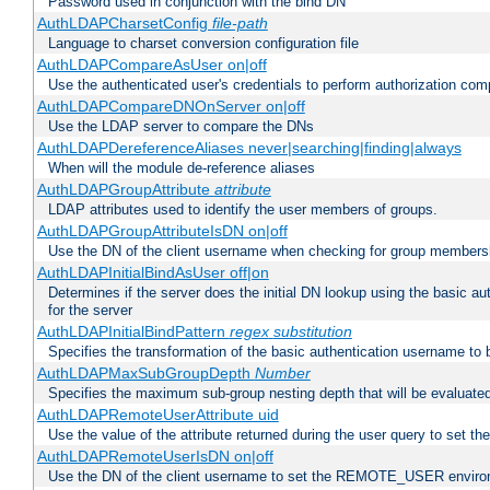
Password used in conjunction with the bind DN
AuthLDAPCharsetConfig
file-path
Language to charset conversion configuration file
AuthLDAPCompareAsUser on|off
Use the authenticated user's credentials to perform authorization co
AuthLDAPCompareDNOnServer on|off
Use the LDAP server to compare the DNs
AuthLDAPDereferenceAliases never|searching|finding|always
When will the module de-reference aliases
AuthLDAPGroupAttribute
attribute
LDAP attributes used to identify the user members of groups.
AuthLDAPGroupAttributeIsDN on|off
Use the DN of the client username when checking for group members
AuthLDAPInitialBindAsUser off|on
Determines if the server does the initial DN lookup using the basic a
for the server
AuthLDAPInitialBindPattern
regex
substitution
Specifies the transformation of the basic authentication username to
AuthLDAPMaxSubGroupDepth
Number
Specifies the maximum sub-group nesting depth that will be evaluated
AuthLDAPRemoteUserAttribute uid
Use the value of the attribute returned during the user query to se
AuthLDAPRemoteUserIsDN on|off
Use the DN of the client username to set the REMOTE_USER environ