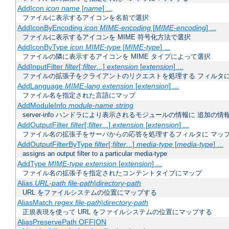
AddIcon
icon
name
[
name
] ...
ファイルに表示するアイコンを名前で選択
AddIconByEncoding
icon
MIME-encoding
[
MIME-encoding
] ...
ファイルに表示するアイコンを MIME 符号化方法で選択
AddIconByType
icon
MIME-type
[
MIME-type
] ...
ファイルの隣に表示するアイコンを MIME タイプによって選択
AddInputFilter
filter
[;
filter
...]
extension
[
extension
] ...
ファイルの拡張子をクライアントのリクエストを処理する フィルタ
AddLanguage
MIME-lang
extension
[
extension
] ...
ファイル名を指定された言語にマップ
AddModuleInfo
module-name
string
server-info ハンドラにより表示されるモジュールの情報に 追加の
AddOutputFilter
filter
[;
filter
...]
extension
[
extension
] ...
ファイル名の拡張子をサーバからの応答を処理するフィルタに マッ
AddOutputFilterByType
filter
[;
filter
...]
media-type
[
media-type
] ...
assigns an output filter to a particular media-type
AddType
MIME-type
extension
[
extension
] ...
ファイル名の拡張子を指定されたコンテントタイプにマップ
Alias
URL-path
file-path
|
directory-path
URL をファイルシステムの位置にマップする
AliasMatch
regex
file-path
|
directory-path
正規表現を使って URL をファイルシステムの位置にマップする
AliasPreservePath OFF|ON