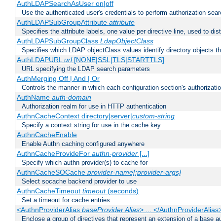
AuthLDAPSearchAsUser on|off
Use the authenticated user's credentials to perform authorization sea
AuthLDAPSubGroupAttribute
attribute
Specifies the attribute labels, one value per directive line, used to d
AuthLDAPSubGroupClass
LdapObjectClass
Specifies which LDAP objectClass values identify directory objects t
AuthLDAPURL
url
[NONE|SSL|TLS|STARTTLS]
URL specifying the LDAP search parameters
AuthMerging Off | And | Or
Controls the manner in which each configuration section's authorizatio
AuthName
auth-domain
Authorization realm for use in HTTP authentication
AuthnCacheContext directory|server|
custom-string
Specify a context string for use in the cache key
AuthnCacheEnable
Enable Authn caching configured anywhere
AuthnCacheProvideFor
authn-provider
[...]
Specify which authn provider(s) to cache for
AuthnCacheSOCache
provider-name[:provider-args]
Select socache backend provider to use
AuthnCacheTimeout
timeout
(seconds)
Set a timeout for cache entries
<AuthnProviderAlias
baseProvider Alias
> ... </AuthnProviderAlias
Enclose a group of directives that represent an extension of a base au