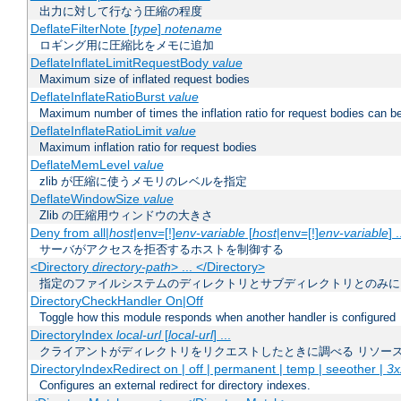
出力に対して行なう圧縮の程度
DeflateFilterNote [
type
]
notename
ロギング用に圧縮比をメモに追加
DeflateInflateLimitRequestBody
value
Maximum size of inflated request bodies
DeflateInflateRatioBurst
value
Maximum number of times the inflation ratio for request bodies can b
DeflateInflateRatioLimit
value
Maximum inflation ratio for request bodies
DeflateMemLevel
value
zlib が圧縮に使うメモリのレベルを指定
DeflateWindowSize
value
Zlib の圧縮用ウィンドウの大きさ
Deny from all|
host
|env=[!]
env-variable
[
host
|env=[!]
env-variable
] .
サーバがアクセスを拒否するホストを制御する
<Directory
directory-path
> ... </Directory>
指定のファイルシステムのディレクトリとサブディレクトリとのみに
DirectoryCheckHandler On|Off
Toggle how this module responds when another handler is configured
DirectoryIndex
local-url
[
local-url
] ...
クライアントがディレクトリをリクエストしたときに調べる リソー
DirectoryIndexRedirect on | off | permanent | temp | seeother |
3x
Configures an external redirect for directory indexes.