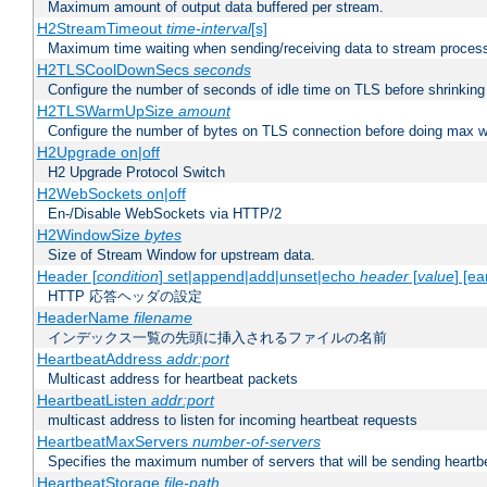
Maximum amount of output data buffered per stream.
H2StreamTimeout
time-interval
[s]
Maximum time waiting when sending/receiving data to stream proces
H2TLSCoolDownSecs
seconds
Configure the number of seconds of idle time on TLS before shrinking
H2TLSWarmUpSize
amount
Configure the number of bytes on TLS connection before doing max w
H2Upgrade on|off
H2 Upgrade Protocol Switch
H2WebSockets on|off
En-/Disable WebSockets via HTTP/2
H2WindowSize
bytes
Size of Stream Window for upstream data.
Header [
condition
] set|append|add|unset|echo
header
[
value
] [ea
HTTP 応答ヘッダの設定
HeaderName
filename
インデックス一覧の先頭に挿入されるファイルの名前
HeartbeatAddress
addr:port
Multicast address for heartbeat packets
HeartbeatListen
addr:port
multicast address to listen for incoming heartbeat requests
HeartbeatMaxServers
number-of-servers
Specifies the maximum number of servers that will be sending heartbe
HeartbeatStorage
file-path