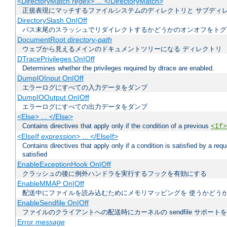
<DirectoryMatch
regex
> ... </DirectoryMatch>
正規表現にマッチするファイルシステムのディレクトリと サブディ
DirectorySlash On|Off
パス末尾のスラッシュでリダイレクトするかどうかのオンオフをトグ
DocumentRoot
directory-path
ウェブから見えるメインのドキュメントツリーになる ディレクトリ
DTracePrivileges On|Off
Determines whether the privileges required by dtrace are enabled.
DumpIOInput On|Off
エラーログにすべての入力データをダンプ
DumpIOOutput On|Off
エラーログにすべての出力データをダンプ
<Else> ... </Else>
Contains directives that apply only if the condition of a previous
<If>
<ElseIf
expression
> ... </ElseIf>
Contains directives that apply only if a condition is satisfied by a req
satisfied
EnableExceptionHook On|Off
クラッシュの後に例外ハンドラを実行するフックを有効にする
EnableMMAP On|Off
配送中にファイルを読み込むためにメモリマッピングを 使うかどう
EnableSendfile On|Off
ファイルのクライアントへの配送時にカーネルの sendfile サポート
Error
message