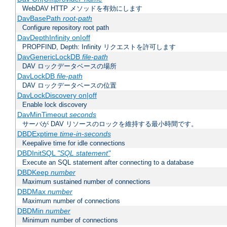
WebDAV HTTP メソッドを有効にします
DavBasePath
root-path
Configure repository root path
DavDepthInfinity on|off
PROPFIND, Depth: Infinity リクエストを許可します
DavGenericLockDB
file-path
DAV ロックデータベースの場所
DavLockDB
file-path
DAV ロックデータベースの位置
DavLockDiscovery on|off
Enable lock discovery
DavMinTimeout
seconds
サーバが DAV リソースのロックを維持する最小時間です。
DBDExptime
time-in-seconds
Keepalive time for idle connections
DBDInitSQL
"SQL statement"
Execute an SQL statement after connecting to a database
DBDKeep
number
Maximum sustained number of connections
DBDMax
number
Maximum number of connections
DBDMin
number
Minimum number of connections