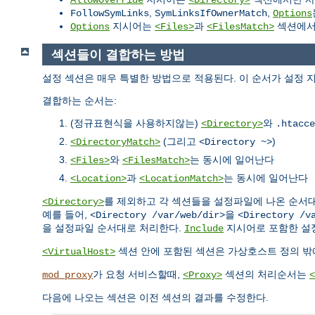
,
,
FollowSymLinks
SymLinksIfOwnerMatch
Options
지시어는
과
섹션에서 
Options
<Files>
<FilesMatch>
섹션들이 결합하는 방법
설정 섹션은 매우 특별한 방법으로 적용된다. 이 순서가 설정 
결합하는 순서는:
(정규표현식을 사용하지않는)
와
<Directory>
.htacce
(그리고
)
<DirectoryMatch>
<Directory ~>
와
는 동시에 일어난다
<Files>
<FilesMatch>
과
는 동시에 일어난다
<Location>
<LocationMatch>
를 제외하고 각 섹션들을 설정파일에 나온 순서대로
<Directory>
예를 들어,
을
<Directory /var/web/dir>
<Directory /v
을 설정파일 순서대로 처리한다.
지시어로 포함한 설
Include
섹션 안에 포함된 섹션은 가상호스트 정의 밖
<VirtualHost>
가 요청 서비스할때,
섹션의 처리순서는
mod_proxy
<Proxy>
<
다음에 나오는 섹션은 이전 섹션의 결과를 수정한다.