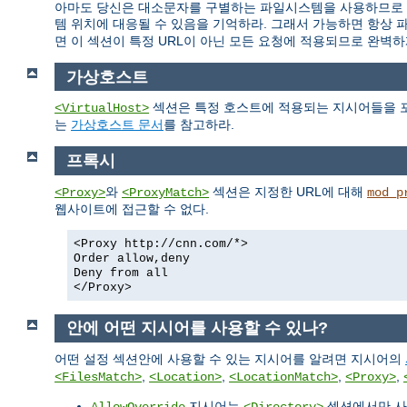
아마도 당신은 대소문자를 구별하는 파일시스템을 사용하므로 이
템 위치에 대응될 수 있음을 기억하라. 그래서 가능하면 항상 
면 이 섹션이 특정 URL이 아닌 모든 요청에 적용되므로 완벽하
가상호스트
섹션은 특정 호스트에 적용되는 지시어들을 포
<VirtualHost>
는
가상호스트 문서
를 참고하라.
프록시
와
섹션은 지정한 URL에 대해
<Proxy>
<ProxyMatch>
mod_p
웹사이트에 접근할 수 없다.
<Proxy http://cnn.com/*>
Order allow,deny
Deny from all
</Proxy>
안에 어떤 지시어를 사용할 수 있나?
어떤 설정 섹션안에 사용할 수 있는 지시어를 알려면 지시어의
,
,
,
,
<FilesMatch>
<Location>
<LocationMatch>
<Proxy>
지시어는
섹션에서만 사
AllowOverride
<Directory>