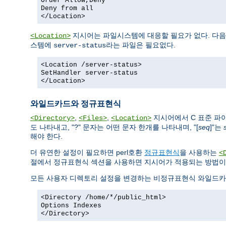
Order Allow,Deny
Deny from all
</Location>
지시어는 파일시스템에 대응할 필요가 없다. 다음
<Location>
스템에
라는 파일은 필요없다.
server-status
<Location /server-status>
SetHandler server-status
</Location>
와일드카드와 정규표현식
,
,
지시어에서 C 표준 
<Directory>
<Files>
<Location>
도 나타내고, "?" 문자는 어떤 문자 한개를 나타내며, "[
seq
]"는
해야 한다.
더 유연한 설정이 필요하면 perl호환
정규표현식
을 사용하는
<
절에서 정규표현식 섹션을 사용하면 지시어가 적용되는 방법이
모든 사용자 디렉토리 설정을 변경하는 비정규표현식 와일드카
<Directory /home/*/public_html>
Options Indexes
</Directory>