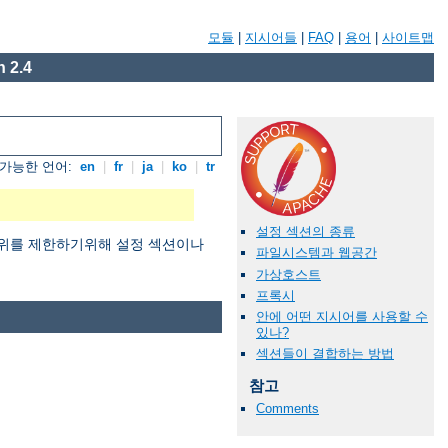
모듈
|
지시어들
|
FAQ
|
용어
|
사이트맵
 2.4
가능한 언어:
en
|
fr
|
ja
|
ko
|
tr
설정 섹션의 종류
용범위를 제한하기위해 설정 섹션이나
파일시스템과 웹공간
가상호스트
프록시
안에 어떤 지시어를 사용할 수
있나?
섹션들이 결합하는 방법
참고
Comments