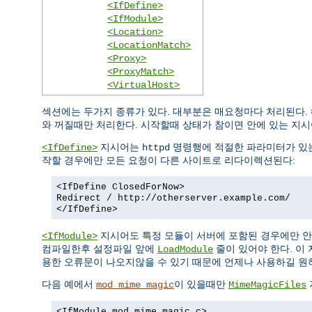
<IfDefine>
<IfModule>
<Location>
<LocationMatch>
<Proxy>
<ProxyMatch>
<VirtualHost>
섹션에는 두가지 종류가 있다. 대부분은 매요청마다 처리된다.
와 꺼질때만 처리한다. 시작할때 상태가 참이면 안에 있는 지시
지시어는
명령행에 적절한 파라미터가 있는
<IfDefine>
httpd
작할 경우에만 모든 요청이 다른 사이트로 리다이렉션된다:
<IfDefine ClosedForNow>
Redirect / http://otherserver.example.com/
</IfDefine>
지시어도 특정 모듈이 서버에 포함된 경우에만 안
<IfModule>
컴파일한후 설정파일 앞에
줄이 있어야 한다. 이
LoadModule
용한 오류문이 나오지않을 수 있기 때문에 언제나 사용하길 원
다음 예에서
이 있을때만
mod_mime_magic
MimeMagicFiles
<IfModule mod_mime_magic.c>