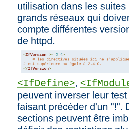
utilisation dans les suites 
grands réseaux qui doive
compte différentes version
de httpd.
<
IfVersion
>=
2.4
>
# les directives situées ici ne s'appliqu
# est supérieure ou égale à 2.4.0.
</
IfVersion
>
,
<IfDefine>
<IfModul
peuvent inverser leur test
faisant précéder d'un "!".
sections peuvent être imb