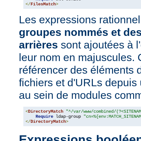
</
FilesMatch
>
Les expressions rationne
groupes nommés et des
arrières
sont ajoutées à 
leur nom en majuscules. 
référencer des éléments 
fichiers et d'URLs depuis
au sein de modules co
<
DirectoryMatch
"^/var/www/combined/(?<SITENA
Require
 ldap-group 
"cn=%{env:MATCH_SITENA
</
DirectoryMatch
>
Expressions boolée