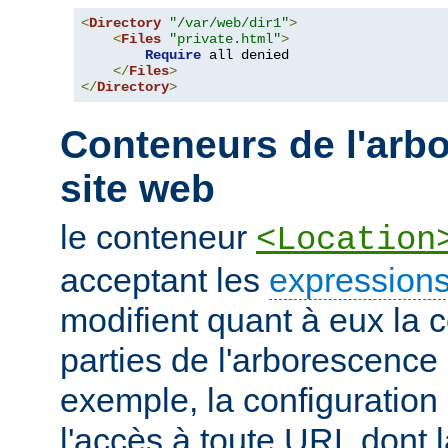
<
Directory
"/var/web/dir1"
>
<
Files
"private.html"
>
Require
 all denied

</
Files
>
</
Directory
>
Conteneurs de l'arb
site web
le conteneur
<Location
acceptant les
expressions
modifient quant à eux la c
parties de l'arborescence
exemple, la configuration 
l'accès à toute URL dont 