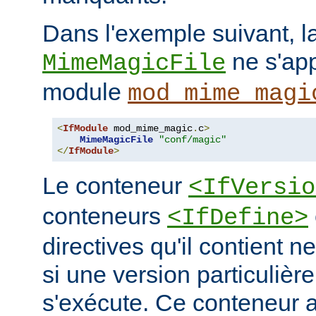
Dans l'exemple suivant, la
ne s'app
MimeMagicFile
module
mod_mime_magi
<
IfModule
 mod_mime_magic
.
c
>
MimeMagicFile
"conf/magic"
</
IfModule
>
Le conteneur
<IfVersio
conteneurs
<IfDefine>
directives qu'il contient n
si une version particulièr
s'exécute. Ce conteneur 