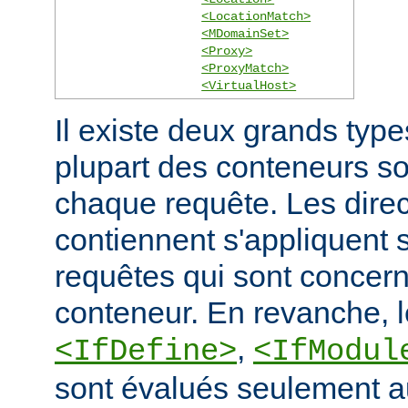
<LocationMatch>
<MDomainSet>
<Proxy>
<ProxyMatch>
<VirtualHost>
Il existe deux grands typ
plupart des conteneurs s
chaque requête. Les direct
contiennent s'appliquent
requêtes qui sont concern
conteneur. En revanche, 
,
<IfDefine>
<IfModul
sont évalués seulement a