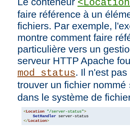
Le conteneur
<Location
faire référence à un élé
fichiers. Par exemple, l'e
montre comment faire ré
particulière vers un gesti
serveur HTTP Apache four
. Il n'est pa
mod_status
trouver un fichier nommé
dans le système de fichie
<
Location
"/server-status"
>
SetHandler
</
Location
>