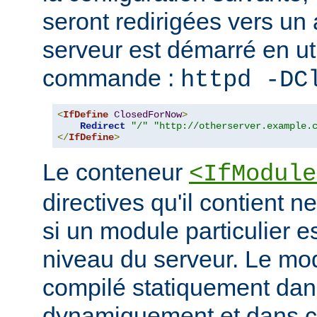
seront redirigées vers un a
serveur est démarré en uti
commande :
httpd -DC
<
IfDefine
ClosedForNow
>
Redirect
"/"
"http://otherserver.example.
</
IfDefine
>
Le conteneur
<IfModule
directives qu'il contient n
si un module particulier e
niveau du serveur. Le modu
compilé statiquement dans
dynamiquement et dans ce