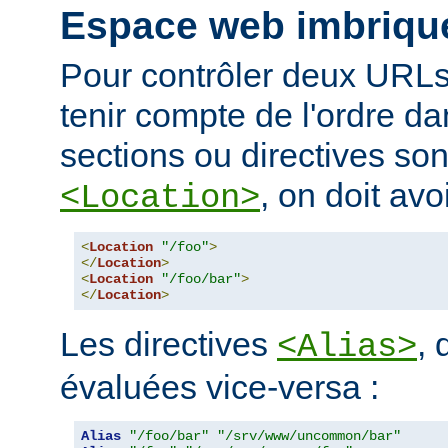
Espace web imbriqu
Pour contrôler deux URLs
tenir compte de l'ordre da
sections ou directives so
, on doit avoi
<Location>
<
Location
"/foo"
>
</
Location
>
<
Location
"/foo/bar"
>
</
Location
>
Les directives
, 
<Alias>
évaluées vice-versa :
Alias
"/foo/bar"
"/srv/www/uncommon/bar"