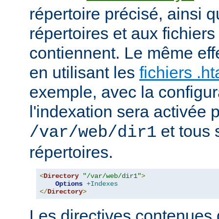
répertoire précisé, ainsi 
répertoires et aux fichier
contiennent. Le même effe
en utilisant les
fichiers .h
exemple, avec la configur
l'indexation sera activée p
et tous 
/var/web/dir1
répertoires.
<
Directory
"/var/web/dir1"
>
Options
+Indexes
</
Directory
>
Les directives contenues