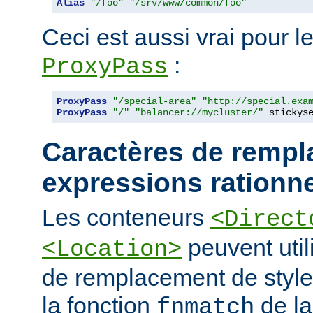
Alias
"/foo"
"/srv/www/common/foo"
Ceci est aussi vrai pour le
:
ProxyPass
ProxyPass
"/special-area"
"http://special.exa
ProxyPass
"/"
"balancer://mycluster/"
 stickys
Caractères de rempl
expressions rationne
Les conteneurs
<Direct
peuvent util
<Location>
de remplacement de styl
la fonction
de la
fnmatch