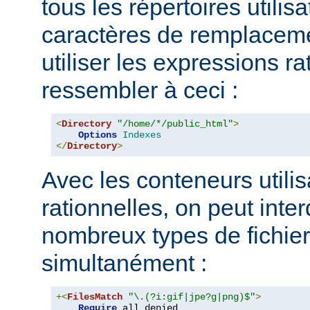
tous les répertoires utilisa
caractères de remplacem
utiliser les expressions ra
ressembler à ceci :
<
Directory
"/home/*/public_html"
>
Options
Indexes
</
Directory
>
Avec les conteneurs utili
rationnelles, on peut inter
nombreux types de fichie
simultanément :
+<
FilesMatch
"\.(?i:gif|jpe?g|png)$"
>
Require