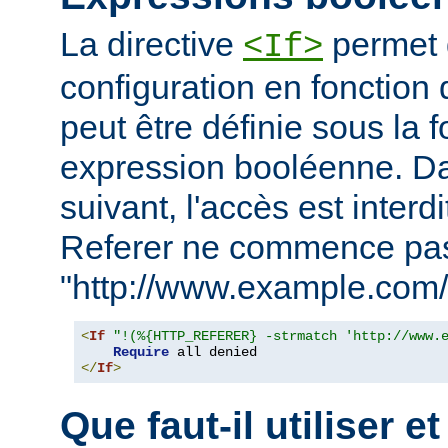
La directive
permet d
<If>
configuration en fonction 
peut être définie sous la 
expression booléenne. D
suivant, l'accès est interd
Referer ne commence pa
"http://www.example.com/
<
If
"!(%{HTTP_REFERER} -strmatch 'http://www.
Require
</
If
>
Que faut-il utiliser e