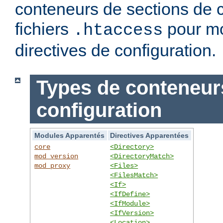
conteneurs de sections de c
fichiers
pour mo
.htaccess
directives de configuration.
Types de conteneur
configuration
Modules Apparentés
Directives Apparentées
core
<Directory>
mod_version
<DirectoryMatch>
mod_proxy
<Files>
<FilesMatch>
<If>
<IfDefine>
<IfModule>
<IfVersion>
<Location>