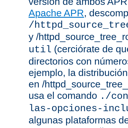
versión de ambos APR 
Apache APR
, descomp
/httpd_source_tre
y /httpd_source_tree_r
(cerciórate de qu
util
directorios con número
ejemplo, la distribuci
en /httpd_source_tree_r
usa el comando
./co
las-opciones-incl
algunas plataformas de