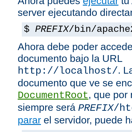
Ahora puedes
ejecutar
tu
server ejecutando direct
$
PREFIX
/bin/apache
Ahora debe poder acceder
documento bajo la URL
. L
http://localhost/
documento que ve se enc
, que por
DocumentRoot
siempre será
PREFIX
/ht
parar
el servidor, puede h