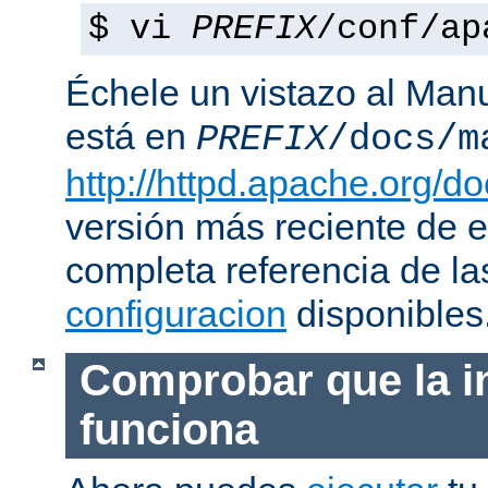
$ vi
PREFIX
/conf/ap
Échele un vistazo al Man
está en
PREFIX
/docs/m
http://httpd.apache.org/do
versión más reciente de 
completa referencia de l
configuracion
disponibles
Comprobar que la i
funciona