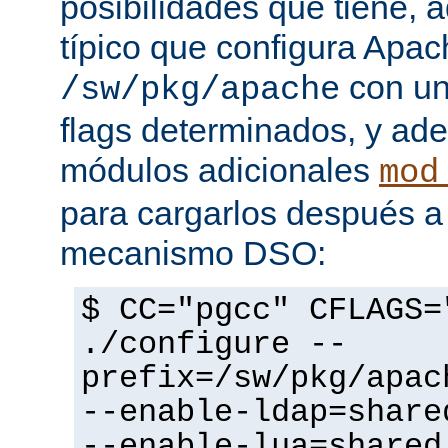
posibilidades que tiene, 
típico que configura Apac
con un
/sw/pkg/apache
flags determinados, y ad
módulos adicionales
mod
para cargarlos después a 
mecanismo DSO:
$ CC="pgcc" CFLAGS=
./configure --
prefix=/sw/pkg/apac
--enable-ldap=share
--enable-lua=shared