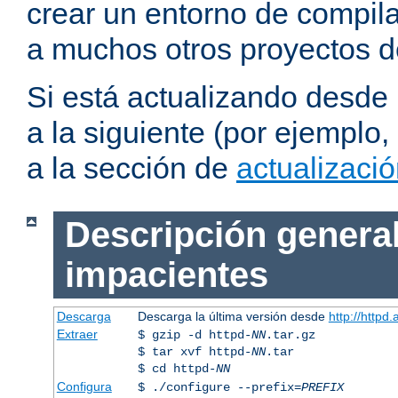
crear un entorno de compil
a muchos otros proyectos d
Si está actualizando desde
a la siguiente (por ejemplo,
a la sección de
actualizaci
Descripción general
impacientes
Descarga
Descarga la última versión desde
http://httpd
Extraer
$ gzip -d httpd-
NN
.tar.gz
$ tar xvf httpd-
NN
.tar
$ cd httpd-
NN
Configura
$ ./configure --prefix=
PREFIX