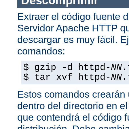
Descomprimir
Extraer el código fuente d
Servidor Apache HTTP q
descargar es muy fácil. E
comandos:
$ gzip -d httpd-
NN
.
$ tar xvf httpd-
NN
.
Estos comandos crearán u
dentro del directorio en e
que contendrá el código 
distribución. Debe cambia