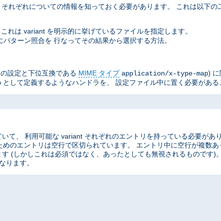
ant それぞれについての情報を知っておく必要があります。 これは以下
これは variant を明示的に挙げているファイルを指定します。
イル名にパターン照合を 行なってその結果から選択する方法。
he の設定と下位互換である
MIME タイプ
) 
application/x-type-map
として定義するようなハンドラを、 設定ファイル中に置く必要がある
p
、 利用可能な variant それぞれのエントリを持っている必要があ
ant のためのエントリは空行で区切られています。 エントリ中に空行が複
す (しかしこれは必須ではなく、あったとしても無視されるものです)
なります。