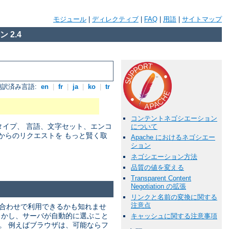
モジュール
|
ディレクティブ
|
FAQ
|
用語
|
サイトマップ
 2.4
翻訳済み言語:
en
|
fr
|
ja
|
ko
|
tr
コンテントネゴシエーション
アタイプ、 言語、文字セット、エンコ
について
からのリクエストを もっと賢く取
Apache におけるネゴシエー
ション
ネゴシエーション方法
品質の値を変える
Transparent Content
Negotiation の拡張
リンクと名前の変換に関する
注意点
み合わせで利用できるかも知れませ
しかし、サーバが自動的に選ぶこと
キャッシュに関する注意事項
。 例えばブラウザは、可能ならフ