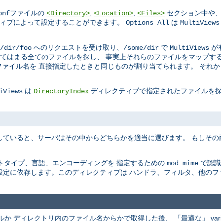
ファイルの
,
,
セクション中や、
onf
<Directory>
<Location>
<Files>
ィブによって設定することができます。
は
Options All
MultiViews
へのリクエストを受け取り、
で
が
/dir/foo
/some/dir
MultiViews
てはまる全てのファイルを探し、 事実上それらのファイルをマップする
ァイル名を 直接指定したときと同じものが割り当てられます。 それ
は
ディレクティブで指定されたファイルを探
iViews
DirectoryIndex
していると、サーバはその中からどちらかを適当に選びます。 もしそ
トタイプ、言語、エンコーディングを 指定するための
で認識
mod_mime
設定に依存します。このディレクティブは ハンドラ、フィルタ、他のフ
ファイルか ディレクトリ内のファイル名からかで取得した後、 「最適な」 va