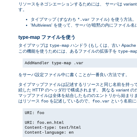
リソースをネゴシエーションするためには、 サーバは vari
す。
タイプマップ (
すなわち
ファイル) を使う方法。 
*.var
'Multiviews' を使って、サーバが暗黙の内にファ
type-map ファイルを使う
タイプマップは
ハンドラ (もしくは、古い Apac
type-map
この機能を使うためには、あるファイルの拡張子を
type-ma
AddHandler type-map .var
をサーバ設定ファイル中に書くことが一番良い方法です。
タイプマップファイルは記述するリソースと同じ名前を持っていて
続した HTTP のヘッダ行で構成されます。 異なる vari
マップファイルは全体を結合したもののエントリから始まりま
はリソース
を記述しているので、
という名前に
foo
foo.var
URI: foo
URI: foo.en.html
Content-type: text/html
Content-language: en