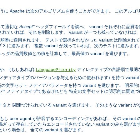
するように Apache は次のアルゴリズムを使うことができます。 このア
いて適切な
Accept*
ヘッダフィールドを調べ、 variant それぞれに品
示されていれば、それを削除します。 variant が一つも残っていなければ
順番に適用されます。 テストで選択されなかった variant は削除されていき
 に進みます。 複数 variant が残っていれば、次のテストに進みます
ッダの品質数値との積を計算して、最高値の variant を選びます。
、 (もしあれば)
ディレクティブの言語順で最適な言語
LanguagePriority
l メディアタイプのバージョンを与えるために使われます) を持つ varian
文字セット メディアパラメータを持つ variant を選びます。 明示的
メディアタイプであるけれども 特定の文字セットに明示的に関連づけられ
t/*
 関連づけられている variant を選びます。 そのような variant が
もし user-agent が許容するエンコーディングがあれば、 その varia
混ざって存在していたらエンコードされていない variant のみを選びます。
いう場合は、 全ての variant を選びます。