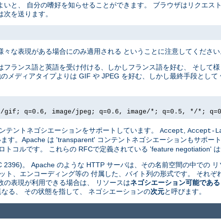
よいと、 自分の嗜好を知らせることができます。 ブラウザはリクエス
は次を送ります。
様々な表現がある場合にのみ適用される ということに注意してください
はフランス語と英語を受け付ける、しかしフランス語を好む、 そして
他のメディアタイプよりは GIF や JPEG を好む、しかし最終手段と
e/gif; q=0.6, image/jpeg; q=0.6, image/*; q=0.5, */*; q=
driven' コンテントネゴシエーションをサポートしています。
,
Accept
Accept-L
pache は 'transparent' コンテントネゴシエーションもサポート
ルです。 これらの RFCで定義されている 'feature negotiatio
 2396)。 Apache のような HTTP サーバは、その名前空間の中での 
ット、エンコーディング等の 付属した、バイト列の形式です。 それぞれ
数の表現が利用できる場合は、 リソースは
ネゴシエーション可能である
 が異なる、 その状態を指して、 ネゴシエーションの
次元
と呼びます。