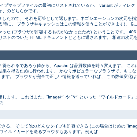
。 タイプマップファイルの最初にリストされているか、 variant がディ
たか、のどちらかです。
選びましたので、 それを応答として返します。ネゴシエーションの次元を指定
る時に、 ブラウザやキャッシュはこの情報を使うことができます)。 以
た (ブラウザが許容するものがなかったため) ということです。 406 ステータス
riant のリストのついた HTML ドキュメントとともに返されます。 相違の次元
釈で 得られるであろう値から、Apache は品質数値を時々変えます。 
を得るために行われます。 かなりポピュラーなブラウザで、もしないと間違
ます。 ブラウザが完全で正しい情報を送っていれば、 この数値変化
。 これはまた、"image/*" や "*/*" といった「ワイルドカー
の:
きる、 そして他のどんなタイプも許容できる (この場合はじめの "image
 ワイルドカードを送るブラウザもあります。例えば: