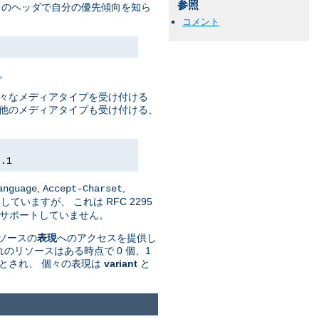
参照
トのヘッダで自分の優先傾向を知ら
コメント
。
様々なメディアタイプを受け付ける
して 他のメディアタイプも受け付ける、
0.1
,
,
anguage
Accept-Charset
していますが、 これは RFC 2295
n' はサポートしていません。
リソースの
表現
へのアクセスを提供し
のリソースはある時点で 0 個、1
とされ、 個々の表現は
variant
と