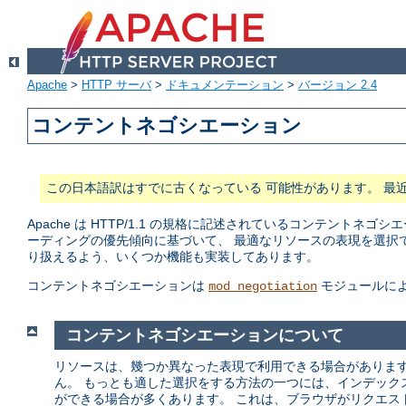
Apache
>
HTTP サーバ
>
ドキュメンテーション
>
バージョン 2.4
コンテントネゴシエーション
この日本語訳はすでに古くなっている 可能性があります。 最
Apache は HTTP/1.1 の規格に記述されているコンテン
ーディングの優先傾向に基づいて、 最適なリソースの表現を選択
り扱えるよう、いくつか機能も実装してあります。
コンテントネゴシエーションは
モジュールに
mod_negotiation
コンテントネゴシエーションについて
リソースは、幾つか異なった表現で利用できる場合があります
ん。 もっとも適した選択をする方法の一つには、インデック
ができる場合が多くあります。 これは、ブラウザがリクエス