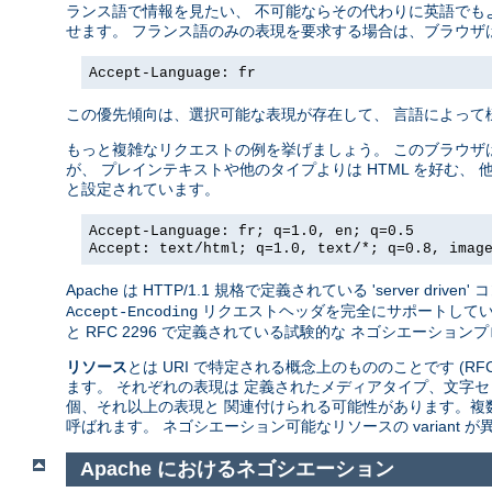
ランス語で情報を見たい、 不可能ならその代わりに英語でも
せます。 フランス語のみの表現を要求する場合は、ブラウザ
Accept-Language: fr
この優先傾向は、選択可能な表現が存在して、 言語によって
もっと複雑なリクエストの例を挙げましょう。 このブラウザ
が、 プレインテキストや他のタイプよりは HTML を好む、 
と設定されています。
Accept-Language: fr; q=1.0, en; q=0.5
Accept: text/html; q=1.0, text/*; q=0.8, imag
Apache は HTTP/1.1 規格で定義されている 'server 
リクエストヘッダを完全にサポートしています。A
Accept-Encoding
と RFC 2296 で定義されている試験的な ネゴシエーションプロトコ
リソース
とは URI で特定される概念上のもののことです (RFC
ます。 それぞれの表現は 定義されたメディアタイプ、文字セ
個、それ以上の表現と 関連付けられる可能性があります。複
呼ばれます。 ネゴシエーション可能なリソースの variant
Apache におけるネゴシエーション