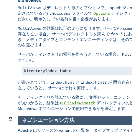
Multiviews
はディレクトリ毎のオプションで、
MultiViews
apache2.c
定されていると)
ファイルで
ディレクテ
.htaccess
Options
ださい。明示的に その名前を書く必要があります。
の効果は以下のようになります: サーバが
MultiViews
/some
存在
しない
場合、 サーバはディレクトリを読んで
にあ
foo.*
き、メディアタイプとコンテントエンコーディングは、そのフ
のを選びます。
サーバがディレクトリの索引を作ろうとしている場合、
Mult
ァイルに
DirectoryIndex index
が書かれていて、
と
が 両方存在
index.html
index.html3
在していると、 サーバはそれを実行します。
もしディレクトリを読んでいる際に、 文字セット、コンテン
が見つかると、結果は
ディレクティブの
MultiViewsMatch
MultiViews ネゴシエーションで使用できるかを決定します。
ネゴシエーション方法
Apache はリソースの variant の一覧を、タイプマップ