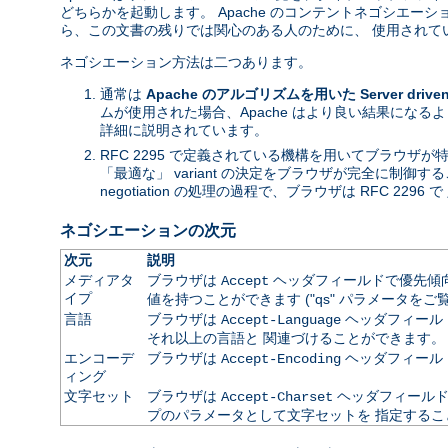
どちらかを起動します。 Apache のコンテントネゴシエ
ら、この文書の残りでは関心のある人のために、 使用されて
ネゴシエーション方法は二つあります。
通常は
Apache のアルゴリズムを用いた Server driven n
ムが使用された場合、Apache はより良い結果になる
詳細に説明されています。
RFC 2295 で定義されている機構を用いてブラウザ
「最適な」 variant の決定をブラウザが完全に制御す
negotiation の処理の過程で、ブラウザは RFC 2296 で 
ネゴシエーションの次元
次元
説明
メディアタ
ブラウザは
ヘッダフィールドで優先傾向を
Accept
イプ
値を持つことができます ("qs" パラメータをご
言語
ブラウザは
ヘッダフィールドで
Accept-Language
それ以上の言語と 関連づけることができます。
エンコーデ
ブラウザは
ヘッダフィール
Accept-Encoding
ィング
文字セット
ブラウザは
ヘッダフィールドで
Accept-Charset
プのパラメータとして文字セットを 指定するこ