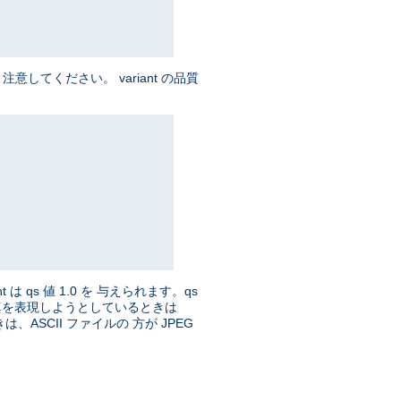
してください。 variant の品質
t は qs 値 1.0 を 与えられます。qs
、写真を表現しようとしているときは
ASCII ファイルの 方が JPEG