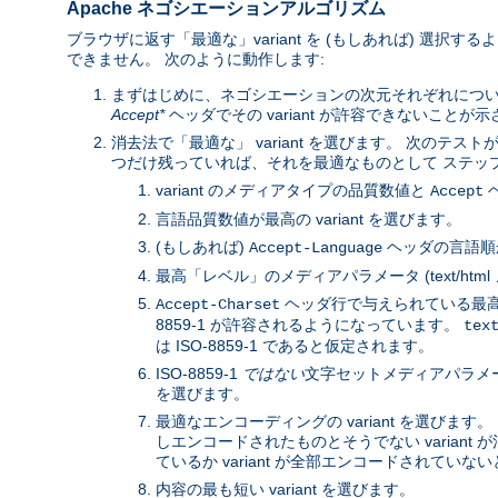
Apache ネゴシエーションアルゴリズム
ブラウザに返す「最適な」variant を (もしあれば) 選択
できません。 次のように動作します:
まずはじめに、ネゴシエーションの次元それぞれにつ
Accept*
ヘッダでその variant が許容できないことが
消去法で「最適な」 variant を選びます。 次のテストが
つだけ残っていれば、それを最適なものとして ステップ 3
variant のメディアタイプの品質数値と
ヘ
Accept
言語品質数値が最高の variant を選びます。
(もしあれば)
ヘッダの言語順か
Accept-Language
最高「レベル」のメディアパラメータ (text/htm
ヘッダ行で与えられている最高の
Accept-Charset
8859-1 が許容されるようになっています。
tex
は ISO-8859-1 であると仮定されます。
ISO-8859-1
ではない
文字セットメディアパラメータと
を選びます。
最適なエンコーディングの variant を選びます。 
しエンコードされたものとそうでない variant が
ているか variant が全部エンコードされていないと
内容の最も短い variant を選びます。