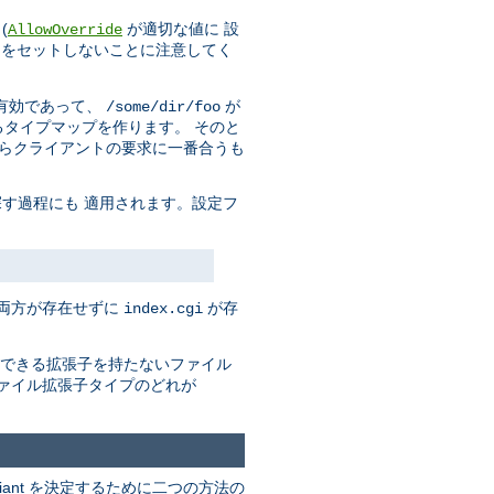
(
が適切な値に 設
AllowOverride
をセットしないことに注意してく
有効であって、
が
/some/dir/foo
タイプマップを作ります。 そのと
からクライアントの要求に一番合うも
す過程にも 適用されます。設定フ
の両方が存在せずに
が存
index.cgi
できる拡張子を持たないファイル
ァイル拡張子タイプのどれが
riant を決定するために二つの方法の