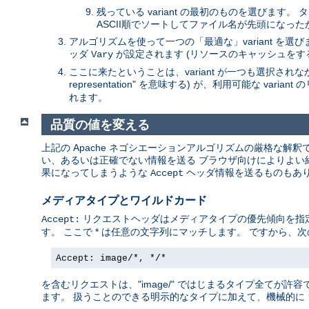
残っている variant の最初のものを選びます
ASCII順でソートしてファイル名が先頭になっ
アルゴリズムを使って一つの「最適な」variant を
ッダ
が設定されます (リソースのキャッシュをす
Vary
ここに来たということは、variant が一つも選択されなかっ
representation" を意味する) が、利用可能な va
れます。
品質の値を変える
上記の Apache ネゴシエーションアルゴリズムの厳格な解
い、あるいは正確でない情報を送る ブラウザ向けによりよい結果
果になってしまうような
ヘッダ情報を送るものもあり
Accept
メディアタイプとワイルドカード
リクエストヘッダはメディアタイプの優先傾向を指定します
Accept:
す。 ここで * は任意の文字列にマッチします。 ですから、次
Accept: image/*, */*
を含むリクエストは、"image/" ではじまるタイプ全てが許容で
ます。 扱うことのできる明示的なタイプに加えて、機械的に