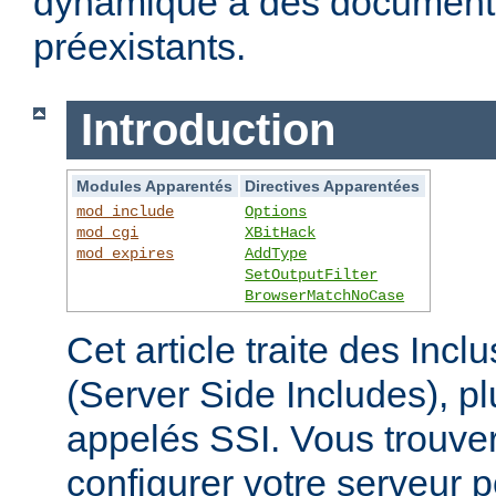
dynamique à des documen
préexistants.
Introduction
Modules Apparentés
Directives Apparentées
mod_include
Options
mod_cgi
XBitHack
mod_expires
AddType
SetOutputFilter
BrowserMatchNoCase
Cet article traite des Inc
(Server Side Includes),
appelés SSI. Vous trouver
configurer votre serveur p