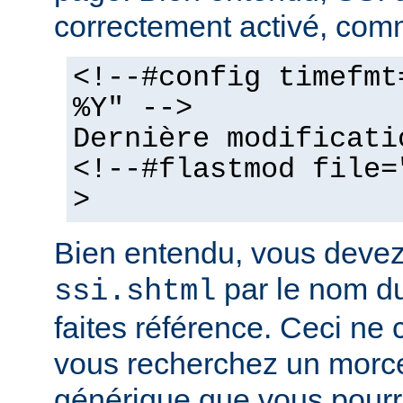
correctement activé, comm
<!--#config timefmt
%Y" -->
Dernière modificati
<!--#flastmod file=
>
Bien entendu, vous deve
par le nom du
ssi.shtml
faites référence. Ceci ne 
vous recherchez un morc
générique que vous pourr