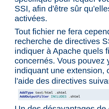
SSI, afin d'être sûr qu'ell
activées.
Tout fichier ne fera cepen
recherche de directives 
indiquer à Apache quels f
concernés. Vous pouvez y
indiquant une extension
l'aide des directives suiva
AddType
 text
/
html 
.
AddOutputFilter
INCLUDES
.
shtml
Un des désavantages de 