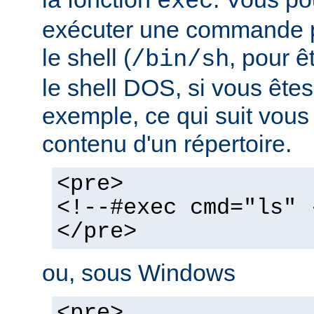
exec
exécuter une commande pa
le shell (
, pour ê
/bin/sh
le shell DOS, si vous ête
exemple, ce qui suit vous 
contenu d'un répertoire.
<pre>
<!--#exec cmd="ls" 
</pre>
ou, sous Windows
<pre>