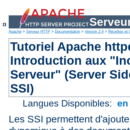
Serveu
Apache
>
Serveur HTTP
>
Documentation
>
Version 2.4
>
Recettes et t
Tutoriel Apache http
Introduction aux "In
Serveur" (Server Sid
SSI)
Langues Disponibles:
e
Les SSI permettent d'ajout