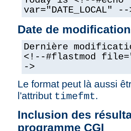
Today is <!--#echo
var="DATE_LOCAL" --
Date de modification
Dernière modificati
<!--#flastmod file=
->
Le format peut là aussi êt
l'attribut
.
timefmt
Inclusion des résult
programme CGI